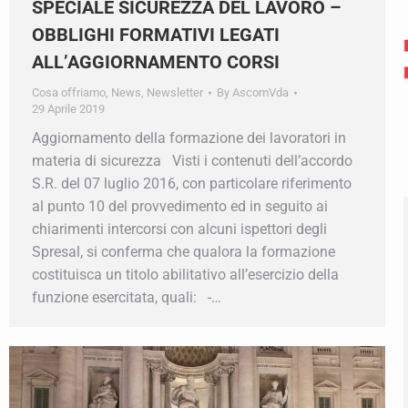
SPECIALE SICUREZZA DEL LAVORO –
lla Newsletter!
OBBLIGHI FORMATIVI LEGATI
ALL’AGGIORNAMENTO CORSI
iornato su tutte le convenzioni e le agevolazioni che Confcomm
Cosa offriamo
,
News
,
Newsletter
By
AscomVda
o indirizzo e-mail
29 Aprile 2019
Aggiornamento della formazione dei lavoratori in
materia di sicurezza Visti i contenuti dell’accordo
S.R. del 07 luglio 2016, con particolare riferimento
Iscriviti
al punto 10 del provvedimento ed in seguito ai
chiarimenti intercorsi con alcuni ispettori degli
Spresal, si conferma che qualora la formazione
costituisca un titolo abilitativo all’esercizio della
funzione esercitata, quali: -…