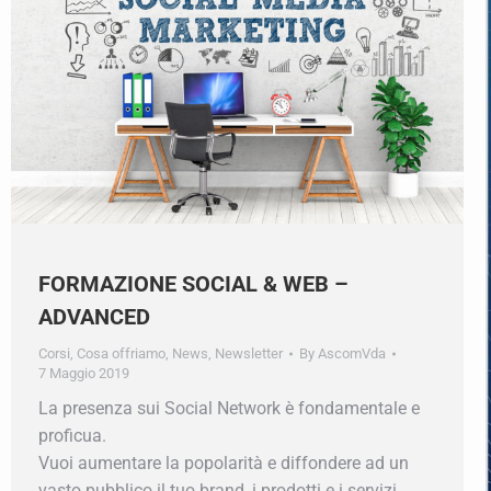
FORMAZIONE SOCIAL & WEB –
ADVANCED
Corsi
,
Cosa offriamo
,
News
,
Newsletter
By
AscomVda
7 Maggio 2019
La presenza sui Social Network è fondamentale e
proficua.
Vuoi aumentare la popolarità e diffondere ad un
vasto pubblico il tuo brand, i prodotti e i servizi,