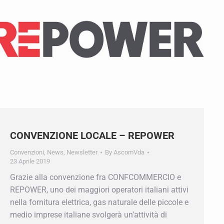
×
ercio prepara per te.
CONVENZIONE LOCALE – REPOWER
Convenzioni
,
News
,
Newsletter
By
AscomVda
23 Aprile 2019
Grazie alla convenzione fra CONFCOMMERCIO e
REPOWER, uno dei maggiori operatori italiani attivi
nella fornitura elettrica, gas naturale delle piccole e
medio imprese italiane svolgerà un’attività di