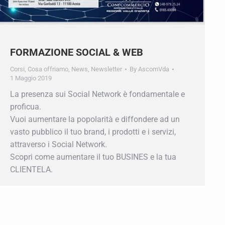
FORMAZIONE SOCIAL & WEB
Corsi
,
Cosa offriamo
,
News
,
Newsletter
By
AscomVda
1 Maggio 2019
La presenza sui Social Network è fondamentale e
proficua.
Vuoi aumentare la popolarità e diffondere ad un
vasto pubblico il tuo brand, i prodotti e i servizi,
attraverso i Social Network.
Scopri come aumentare il tuo BUSINES e la tua
CLIENTELA.