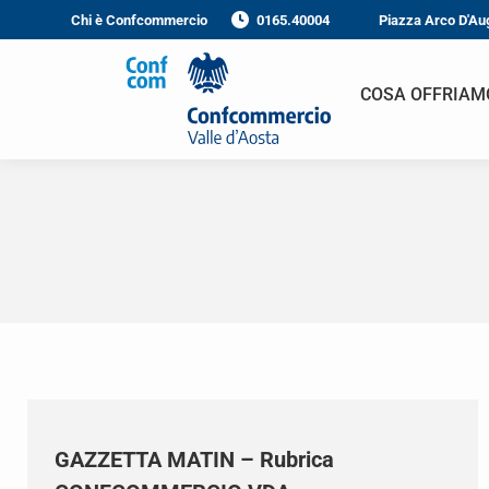
Chi è Confcommercio
0165.40004
Piazza Arco D'Au
COSA OFFRIAM
GAZZETTA MATIN – Rubrica