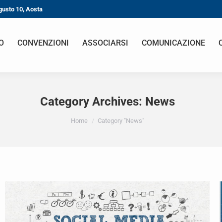
gusto 10, Aosta
O
CONVENZIONI
ASSOCIARSI
COMUNICAZIONE
Category Archives:
News
You are here:
Home
Category "News"