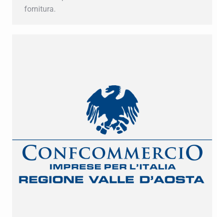
fornitura.
Iscriviti a
Mantieniti sempre agg
Inserisci il tu