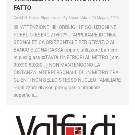
FATTO
Covid19
,
News
,
Ripartenza
By
AscomVda
20 Maggio 2020
‼️‼️‼️ATTENZIONE ‼️‼️‼️ OBBLIGHI E SOLUZIONI NEI
PUBBLICI ESERCIZI ☕️??? ✅APPLICARE IDONEA
SEGNALETICA ORIZZONTALE PER SERVIZIO AL
BANCO E ZONA CASSA oppure utilizzare barriere
in plexiglass ⛔️TAVOLI INFERIORI AL METRO ( cm
90X90 80X80.. ) NON MANTENGONO LA
DISTANZA INTERPERSONALE DI UN METRO TRA
CLIENTI NON DELLO STESSO NUCLEO FAMILIARE
✅utilizzare divisori plexiglass o ampliare
superficie…