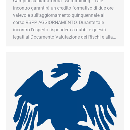
Campini su piattaforma “Gototraining”. Tale
incontro garantirà un credito formativo di due ore
valevole sull’aggiornamento quinquennale al
corso RSPP AGGIORNAMENTO. Durante tale
incontro l’esperto risponderà a dubbi e quesiti
legati al Documento Valutazione dei Rischi e alla…