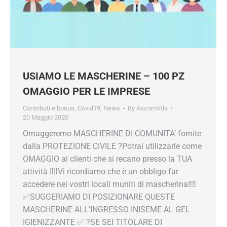
USIAMO LE MASCHERINE – 100 PZ
OMAGGIO PER LE IMPRESE
Contributi e bonus
,
Covid19
,
News
By
AscomVda
20 Maggio 2020
Omaggeremo MASCHERINE DI COMUNITA’ fornite
dalla PROTEZIONE CIVILE ?Potrai utilizzarle come
OMAGGIO ai clienti che si recano presso la TUA
attività ‼️‼️Vi ricordiamo che è un obbligo far
accedere nei vostri locali muniti di mascherina‼️‼️
✅SUGGERIAMO DI POSIZIONARE QUESTE
MASCHERINE ALL’INGRESSO INISEME AL GEL
IGIENIZZANTE ✅ ?SE SEI TITOLARE DI