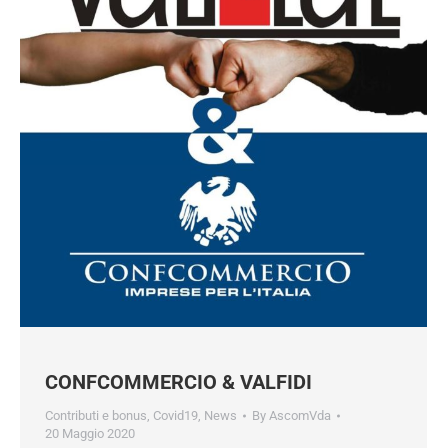
CONFCOMMERCIO & VALFIDI
Contributi e bonus
,
Covid19
,
News
By
AscomVda
20 Maggio 2020