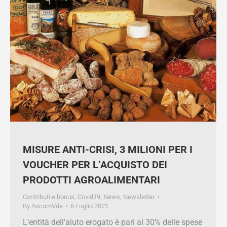
MISURE ANTI-CRISI, 3 MILIONI PER I
VOUCHER PER L’ACQUISTO DEI
PRODOTTI AGROALIMENTARI
Contributi e bonus
,
Covid19
,
News
,
Newsletter
By
AscomVda
6 Luglio 2021
L’entità dell’aiuto erogato è pari al 30% delle
spese per gli acquisti effettuati nell’arco di