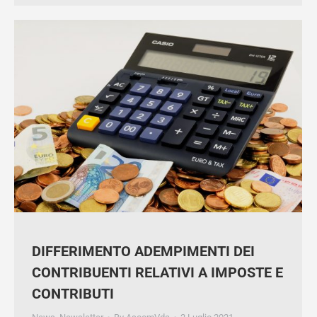
×
Iscriviti alla Newsletter!
Mantieniti sempre aggiornato su tutte le
convenzioni e le agevolazioni che Confcommercio
prepara per te.
Inserisci il tuo indirizzo e-mail
Iscriviti
DIFFERIMENTO ADEMPIMENTI DEI
CONTRIBUENTI RELATIVI A IMPOSTE
E CONTRIBUTI
News
,
Newsletter
By
AscomVda
2 Luglio 2021
Sulla Gazzetta Ufficiale del 30 giugno 2021 è