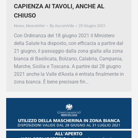
CAPIENZA AI TAVOLI, ANCHE AL
CHIUSO
News
,
Newsletter
By
AscomVda
29 Giugno 2021
Con Ordinanza del 18 giugno 2021 il Ministero
della Salute ha disposto, con efficacia a partire
dal 21 giugno, il passaggio dalla zona gialla alla
zona bianca di Basilicata, Bolzano, Calabria,
Campania, Marche, Sicilia e Toscana. A partire
dal 28 giugno 2021 anche la Valle d’Aosta è
entrata finalmente in zona bianca. È bene
precisare fin…