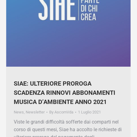
SIAE: ULTERIORE PROROGA
SCADENZA RINNOVI ABBONAMENTI
MUSICA D’AMBIENTE ANNO 2021
News
,
Newsletter
By
AscomVda
1 Luglio 2021
Viste le grandi difficoltà sofferte dai comparti
nel corso di questi mesi, Siae ha accolto le
richieste di ulteriore proroga del pagamento
degli abbonamenti annuali 2021 inerenti alla