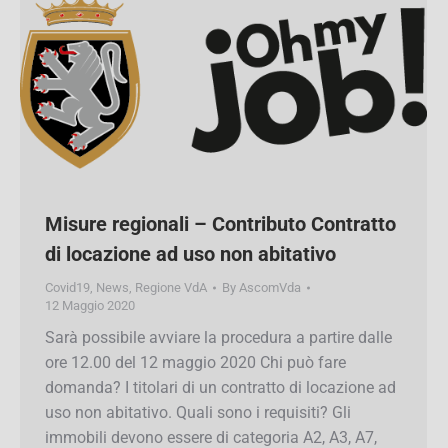
Misure regionali – Contributo
Contratto di locazione ad uso non
abitativo
Covid19
,
News
,
Regione VdA
By
AscomVda
12 Maggio 2020
Sarà possibile avviare la procedura a partire
dalle ore 12.00 del 12 maggio 2020 Chi può fare
domanda? I titolari di un contratto di locazione
ad uso non abitativo. Quali sono i requisiti? Gli