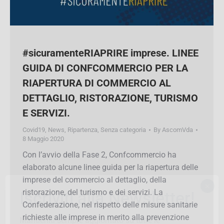
#sicuramenteRIAPRIRE imprese.
LINEE GUIDA DI CONFCOMMERCIO
PER LA RIAPERTURA DI COMMERCIO
AL DETTAGLIO, RISTORAZIONE,
TURISMO E SERVIZI.
Covid19
,
News
,
Ripartenza
,
Senza categoria
By
AscomVda
8 Maggio 2020
Con l’avvio della Fase 2, Confcommercio ha
elaborato alcune linee guida per la riapertura
×
delle imprese del commercio al dettaglio, della
Iscriviti alla Newsletter!
ristorazione, del turismo e dei servizi. La
Confederazione, nel rispetto delle misure
Mantieniti sempre aggiornato su tutte le