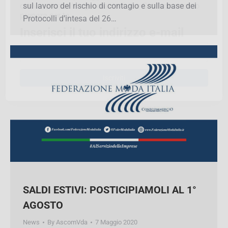
sanitarie richieste alle imprese in merito alla
convenzioni e le agevolazioni che Confcommercio
prevenzione sul lavoro del rischio di contagio e
prepara per te.
sulla base dei Protocolli d’intesa del 26…
Inserisci il tuo indirizzo e-mail
Iscriviti
SALDI ESTIVI: POSTICIPIAMOLI AL 1°
AGOSTO
News
By
AscomVda
7 Maggio 2020