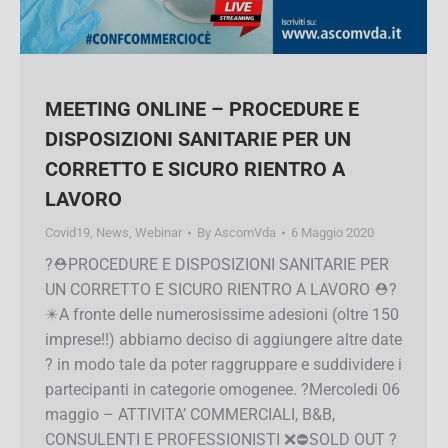
MEETING ONLINE – PROCEDURE E
DISPOSIZIONI SANITARIE PER UN
CORRETTO E SICURO RIENTRO A
LAVORO
Covid19
,
News
,
Webinar
By
AscomVda
6 Maggio 2020
?⛑PROCEDURE E DISPOSIZIONI SANITARIE
PER UN CORRETTO E SICURO RIENTRO A
LAVORO ⛑? ✴️A fronte delle numerosissime
adesioni (oltre 150 imprese!!) abbiamo deciso di
aggiungere altre date ? in modo tale da poter
raggruppare e suddividere i partecipanti in
categorie omogenee. ?Mercoledi 06 maggio –
ATTIVITA’ COMMERCIALI, B&B, CONSULENTI E