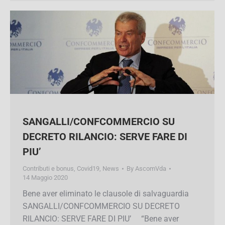
SANGALLI/CONFCOMMERCIO SU
DECRETO RILANCIO: SERVE FARE DI
PIU’
Contributi e bonus
,
Covid19
,
News
By
AscomVda
14 Maggio 2020
Bene aver eliminato le clausole di salvaguardia
SANGALLI/CONFCOMMERCIO SU DECRETO