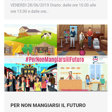
VENERDI 28/06/2019 Orario: dalle ore 10.00 alle
ore 13.00 e dalle ore…
iornato su tutte le convenzioni e le agevolazioni che Confcomm
o indirizzo e-mail
PER NON MANGIARSI IL FUTURO