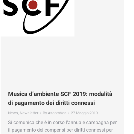
Musica d’ambiente SCF 2019: modalità
di pagamento dei diritti connessi
News
,
Newsletter
By
AscomVda
27 Maggio 2019
Si comunica che è in corso l’annuale campagna per
il pagamento dei compensi per diritti connessi per