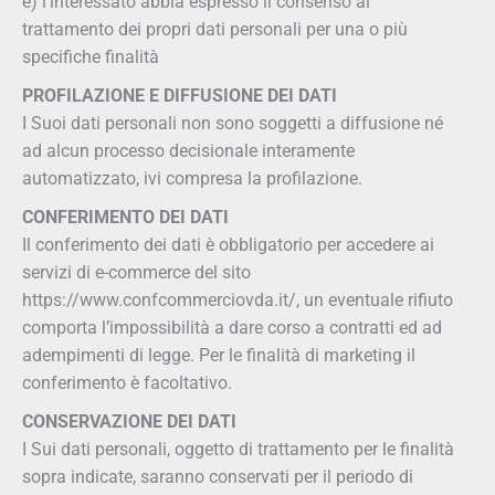
e) l’interessato abbia espresso il consenso al
trattamento dei propri dati personali per una o più
×
specifiche finalità
Iscriviti alla Newsletter!
PROFILAZIONE E DIFFUSIONE DEI DATI
I Suoi dati personali non sono soggetti a diffusione né
Mantieniti sempre aggiornato su tutte le
convenzioni e le agevolazioni che Confcommercio
ad alcun processo decisionale interamente
prepara per te.
automatizzato, ivi compresa la profilazione.
Inserisci il tuo indirizzo e-mail
CONFERIMENTO DEI DATI
Il conferimento dei dati è obbligatorio per accedere ai
servizi di e-commerce del sito
https://www.confcommerciovda.it/, un eventuale rifiuto
Iscriviti
comporta l’impossibilità a dare corso a contratti ed ad
adempimenti di legge. Per le finalità di marketing il
conferimento è facoltativo.
CONSERVAZIONE DEI DATI
I Sui dati personali, oggetto di trattamento per le finalità
sopra indicate, saranno conservati per il periodo di