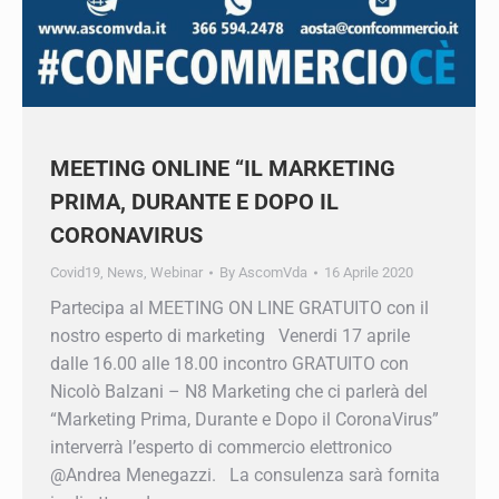
MEETING ONLINE “IL MARKETING
PRIMA, DURANTE E DOPO IL
CORONAVIRUS
Covid19
,
News
,
Webinar
By
AscomVda
16 Aprile 2020
Partecipa al MEETING ON LINE GRATUITO con il
nostro esperto di marketing Venerdi 17 aprile
dalle 16.00 alle 18.00 incontro GRATUITO con
Nicolò Balzani – N8 Marketing che ci parlerà del
“Marketing Prima, Durante e Dopo il
CoronaVirus” interverrà l’esperto di commercio
elettronico @Andrea Menegazzi. La consulenza
sarà fornita in diretta e, dopo…