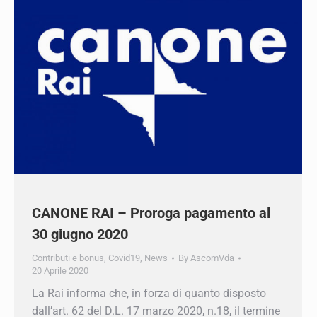
CANONE RAI – Proroga pagamento al
30 giugno 2020
Contributi e bonus
,
Covid19
,
News
By
AscomVda
20 Aprile 2020
La Rai informa che, in forza di quanto disposto
dall’art. 62 del D.L. 17 marzo 2020, n.18, il