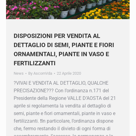
DISPOSIZIONI PER VENDITA AL
DETTAGLIO DI SEMI, PIANTE E FIORI
ORNAMENTALI, PIANTE IN VASO E
FERTILIZZANTI
News
By
AscomVda
22 Aprile 2020
?VIVAI E VENDITA AL DETTAGLIO, QUALCHE
PRECISAZIONE??‍? Con l’ordinanza n.171 del
Presidente della Regione VALLE D’AOSTA del 21
aprile si regolamenta la vendita al dettaglio di
semi, piante e fiori ornamentali, piante in vaso e
fertilizzanti. ❗️In particolare, l’ordinanza dispone
che, fermo restando il divieto di ogni forma di
assembramento, l’accesso, la permanenza e la…