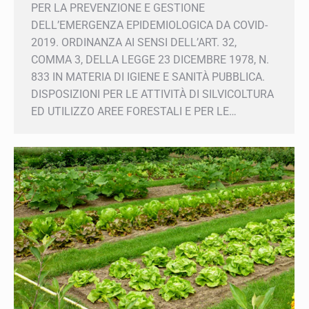
DELL’EMERGENZA EPIDEMIOLOGICA DA
COVID-2019. ORDINANZA AI SENSI DELL’ART.
×
32, COMMA 3, DELLA LEGGE 23 DICEMBRE
Iscriviti alla Newsletter!
1978, N. 833 IN MATERIA DI IGIENE E SANITÀ
PUBBLICA. DISPOSIZIONI PER LE ATTIVITÀ DI
Mantieniti sempre aggiornato su tutte le
SILVICOLTURA ED UTILIZZO AREE FORESTALI E
convenzioni e le agevolazioni che Confcommercio
prepara per te.
PER LE…
Inserisci il tuo indirizzo e-mail
Iscriviti