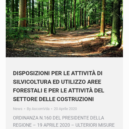
DISPOSIZIONI PER LE ATTIVITÀ DI
SILVICOLTURA ED UTILIZZO AREE
FORESTALI E PER LE ATTIVITÀ DEL
SETTORE DELLE COSTRUZIONI
News
By
AscomVda
20 Aprile 2020
ORDINANZA N.160 DEL PRESIDENTE DELLA
REGIONE – 19 APRILE 2020 – ULTERIORI
MISURE PER LA PREVENZIONE E GESTIONE