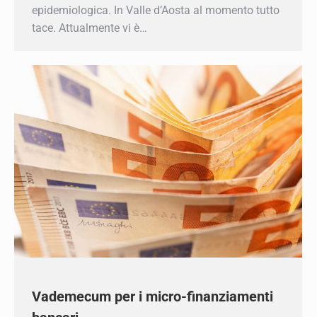
tutto tace. Attualmente vi è…
Vademecum per i micro-finanziamenti
bancari
News
By
AscomVda
21 Aprile 2020