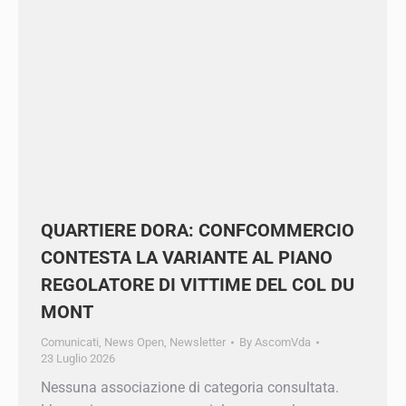
QUARTIERE DORA:
CONFCOMMERCIO CONTESTA LA
VARIANTE AL PIANO REGOLATORE DI
VITTIME DEL COL DU MONT
Comunicati
,
News Open
,
Newsletter
By
AscomVda
23 Luglio 2026
Nessuna associazione di categoria consultata.
L’ennesima area commerciale aggrava la