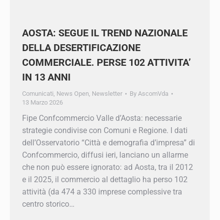
AOSTA: SEGUE IL TREND NAZIONALE
DELLA DESERTIFICAZIONE
COMMERCIALE. PERSE 102
ATTIVITA’ IN 13 ANNI
Comunicati
,
News Open
,
Newsletter
By
AscomVda
13 Marzo 2026
Fipe Confcommercio Valle d’Aosta: necessarie
strategie condivise con Comuni e Regione. I dati
dell’Osservatorio “Città e demografia d’impresa”
di Confcommercio, diffusi ieri, lanciano un
allarme che non può essere ignorato: ad Aosta,
tra il 2012 e il 2025, il commercio al dettaglio ha
perso 102 attività (da 474 a 330 imprese
complessive tra centro storico…