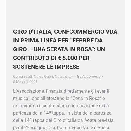
GIRO D’ITALIA, CONFCOMMERCIO
VDA IN PRIMA LINEA PER “FEBBRE
DA GIRO – UNA SERATA IN ROSA”:
UN CONTRIBUTO DI € 5.000 PER
SOSTENERE LE IMPRESE
Comunicati
,
News Open
,
Newsletter
By
AscomVda
8 Maggio 2026
L’Associazione, finanzia direttamente gli eventi
musicali che allieteranno la “Cena in Rosa” e
animeranno il centro storico in occasione della
partenza della 14ª tappa. In vista della partenza
della 14ª tappa del Giro d’Italia da Aosta
prevista per il 23 maggio, Confcommercio Valle
d’Aosta annuncia il proprio ruolo da