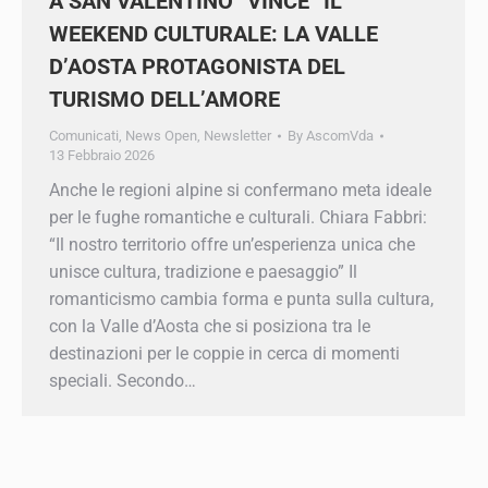
TURISMO DELL’AMORE
Comunicati
,
News Open
,
Newsletter
By
AscomVda
13 Febbraio 2026
Anche le regioni alpine si confermano meta
ideale per le fughe romantiche e culturali. Chiara
Fabbri: “Il nostro territorio offre un’esperienza
unica che unisce cultura, tradizione e
paesaggio” Il romanticismo cambia forma e
punta sulla cultura, con la Valle d’Aosta che si
posiziona tra le destinazioni per le coppie in
cerca di momenti speciali. Secondo…
1
2
3
4
5
…
24
→