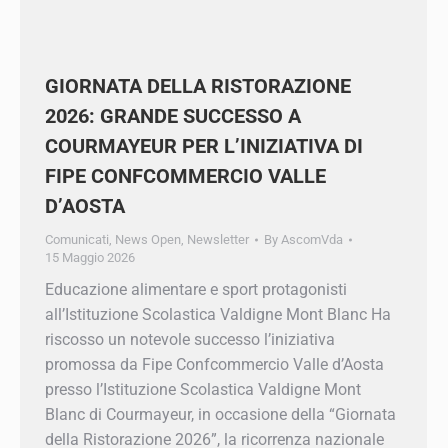
GIORNATA DELLA RISTORAZIONE
2026: GRANDE SUCCESSO A
COURMAYEUR PER L’INIZIATIVA DI
FIPE CONFCOMMERCIO VALLE
D’AOSTA
Comunicati
,
News Open
,
Newsletter
By
AscomVda
15 Maggio 2026
Educazione alimentare e sport protagonisti
all’Istituzione Scolastica Valdigne Mont Blanc
Ha riscosso un notevole successo l’iniziativa
promossa da Fipe Confcommercio Valle d’Aosta
presso l’Istituzione Scolastica Valdigne Mont
Blanc di Courmayeur, in occasione della
“Giornata della Ristorazione 2026”, la ricorrenza
nazionale dedicata alla valorizzazione della
×
cultura del cibo e della ristorazione italiana che