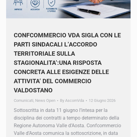
CONFCOMMERCIO VDA SIGLA CON
LE PARTI SINDACALI L’ACCORDO
TERRITORIALE SULLA
STAGIONALITA’:UNA RISPOSTA
CONCRETA ALLE ESIGENZE DELLE
ATTIVITA’ DEL COMMERCIO
VALDOSTANO
Comunicati
,
News Open
By
AscomVda
12 Giugno 2026
Sottoscritta in data 11 giugno l’intesa per la
disciplina dei contratti a tempo determinato
della Regione Autonoma Valle d’Aosta.
Confcommercio Valle d’Aosta comunica la
sottoscrizione, in data 11 giugno 2026,
dell’Accordo Territoriale in materia di disciplina