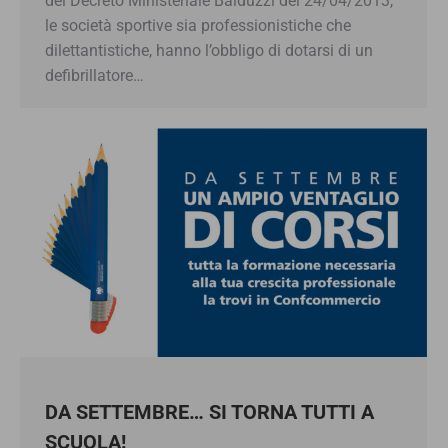
del Decreto Ministeriale Balduzzi del 24/04/2013,
le società sportive sia professionistiche che
dilettantistiche, hanno l’obbligo di dotarsi di un
defibrillatore…
DA SETTEMBRE… SI TORNA TUTTI A
SCUOLA!