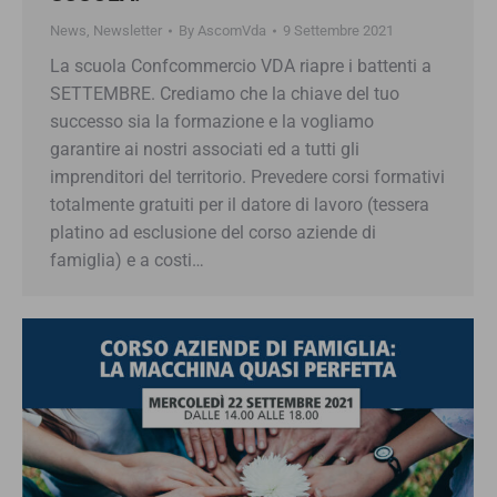
News
,
Newsletter
By
AscomVda
9 Settembre 2021
La scuola Confcommercio VDA riapre i battenti a
SETTEMBRE. Crediamo che la chiave del tuo
successo sia la formazione e la vogliamo
garantire ai nostri associati ed a tutti gli
imprenditori del territorio. Prevedere corsi formativi
totalmente gratuiti per il datore di lavoro (tessera
platino ad esclusione del corso aziende di
famiglia) e a costi…