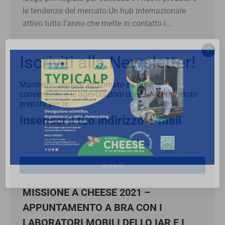
le tendenze del mercato.Un hub internazionale
attivo tutto l’anno che mette in contatto i…
×
Iscriviti alla Newsletter!
Mantieniti sempre aggiornato su tutte le
convenzioni e le agevolazioni che Confcommercio
prepara per te.
Inserisci il tuo indirizzo e-mail
Iscriviti
MISSIONE A CHEESE 2021 –
APPUNTAMENTO A BRA CON I
LABORATORI MOBILI DELLO IAR E I