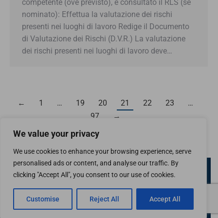
competente (ove previsto), e consultato il RLS (se
nominato): Effettua la valutazione dei rischi
presenti nei luoghi di lavoro Redige il Documento
di Valutazione dei Rischi (D.V.R.) La valutazione
dei rischi presenti nei luoghi di lavoro deve…
←
1
…
19
20
21
22
23
…
97
→
We value your privacy
We use cookies to enhance your browsing experience, serve
personalised ads or content, and analyse our traffic. By
Confcommercio Valle d'Aosta
clicking "Accept All", you consent to our use of cookies.
Piazza Arco d'Augusto 10 - 11100 Aosta
Codice Fiscale 80004330074
© Tutti i contenuti sono protetti dalle leggi italiane e internazionali in
Customise
Reject All
Accept All
materia di copyright.
Menu Footer