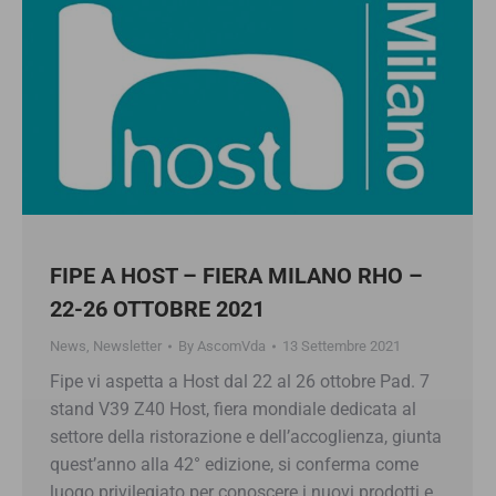
FIPE A HOST – FIERA MILANO RHO –
22-26 OTTOBRE 2021
News
,
Newsletter
By
AscomVda
13 Settembre 2021
Fipe vi aspetta a Host dal 22 al 26 ottobre Pad. 7
stand V39 Z40 Host, fiera mondiale dedicata al
settore della ristorazione e dell’accoglienza, giunta
quest’anno alla 42° edizione, si conferma come
luogo privilegiato per conoscere i nuovi prodotti e