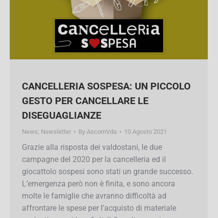
CANCELLERIA SOSPESA: UN
PICCOLO GESTO PER CANCELLARE
LE DISEGUAGLIANZE
News
,
Newsletter
By
AscomVda
10 Agosto 2021
Grazie alla risposta dei valdostani, le due
campagne del 2020 per la cancelleria ed il
giocattolo sospesi sono stati un grande
successo. L’emergenza però non è finita, e sono
ancora molte le famiglie che avranno difficoltà
ad affrontare le spese per l’acquisto di materiale
scolastico per i loro figli. Il Coordinamento