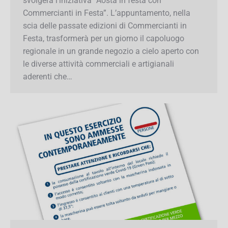
svolgerà l’iniziativa “Aosta in festa con
Commercianti in Festa”. L’appuntamento, nella
scia delle passate edizioni di Commercianti in
×
Iscriviti alla Newsletter!
Festa, trasformerà per un giorno il capoluogo
regionale in un grande negozio a cielo aperto
Mantieniti sempre aggiornato su tutte le
con le diverse attività commerciali e artigianali
convenzioni e le agevolazioni che Confcommercio
aderenti che…
prepara per te.
Inserisci il tuo indirizzo e-mail
Iscriviti