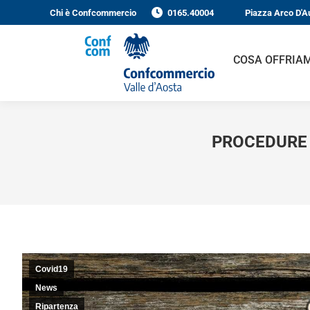
Chi è Confcommercio
0165.40004
Piazza Arco D'A
COSA OFFRIA
PROCEDURE 
Covid19
News
Ripartenza