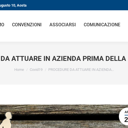
ugusto 10, Aosta
MO
CONVENZIONI
ASSOCIARSI
COMUNICAZIONE
DA ATTUARE IN AZIENDA PRIMA DELLA
You are here:
Home
Covid19
PROCEDURE DA ATTUARE IN AZIENDA…
A
2