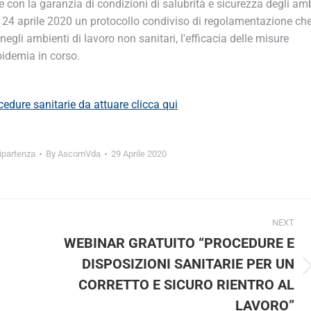
ve con la garanzia di condizioni di salubrità e sicurezza degli am
ata 24 aprile 2020 un protocollo condiviso di regolamentazione ch
negli ambienti di lavoro non sanitari, l'efficacia delle misure
pidemia in corso.
cedure sanitarie da attuare clicca qui
ipartenza
By
AscomVda
29 Aprile 2020
NEXT
WEBINAR GRATUITO “PROCEDURE E
DISPOSIZIONI SANITARIE PER UN
Next
CORRETTO E SICURO RIENTRO AL
post:
LAVORO”