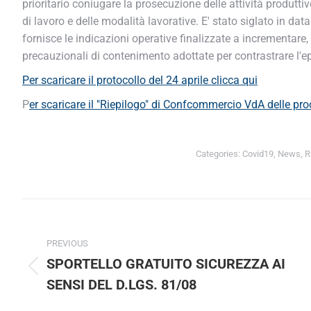
prioritario coniugare la prosecuzione delle attività produtti
di lavoro e delle modalità lavorative. E' stato siglato in d
fornisce le indicazioni operative finalizzate a incrementare, 
precauzionali di contenimento adottate per contrastrare l'e
Per scaricare il protocollo del 24 aprile clicca qui
P
er scaricare il "Riepilogo" di Confcommercio VdA delle pro
Categories:
Covid19
,
News
,
R
Post
navigation
PREVIOUS
SPORTELLO GRATUITO SICUREZZA AI
Previous
SENSI DEL D.LGS. 81/08
post: