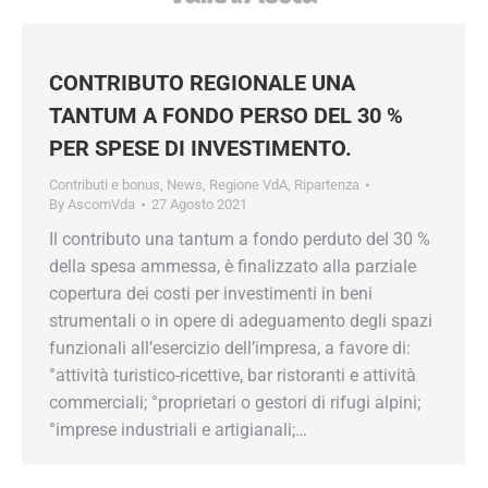
CONTRIBUTO REGIONALE UNA
TANTUM A FONDO PERSO DEL 30 %
PER SPESE DI INVESTIMENTO.
Contributi e bonus
,
News
,
Regione VdA
,
Ripartenza
By
AscomVda
27 Agosto 2021
Il contributo una tantum a fondo perduto del 30 %
della spesa ammessa, è finalizzato alla parziale
copertura dei costi per investimenti in beni
strumentali o in opere di adeguamento degli spazi
funzionali all’esercizio dell’impresa, a favore di:
°attività turistico-ricettive, bar ristoranti e attività
commerciali; °proprietari o gestori di rifugi alpini;
°imprese industriali e artigianali;…