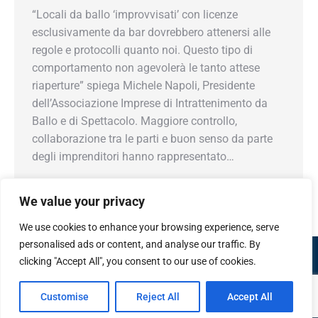
“Locali da ballo ‘improvvisati’ con licenze
esclusivamente da bar dovrebbero attenersi alle
regole e protocolli quanto noi. Questo tipo di
comportamento non agevolerà le tanto attese
riaperture” spiega Michele Napoli, Presidente
dell’Associazione Imprese di Intrattenimento da
Ballo e di Spettacolo. Maggiore controllo,
collaborazione tra le parti e buon senso da parte
degli imprenditori hanno rappresentato…
We value your privacy
We use cookies to enhance your browsing experience, serve
personalised ads or content, and analyse our traffic. By
Confcommercio Valle d'Aosta
clicking "Accept All", you consent to our use of cookies.
Piazza Arco d'Augusto 10 - 11100 Aosta
Codice Fiscale 80004330074
© Tutti i contenuti sono protetti dalle leggi italiane e internazionali in
Customise
Reject All
Accept All
materia di copyright.
Menu Footer