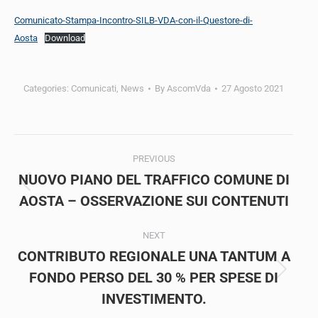
Comunicato-Stampa-Incontro-SILB-VDA-con-il-Questore-di-
Aosta
Download
Categories:
Comunicati
,
News
By
AscomVda
27 Agosto 2021
Post
PREVIOUS
navigation
NUOVO PIANO DEL TRAFFICO COMUNE DI
Previous
AOSTA – OSSERVAZIONE SUI CONTENUTI
post:
NEXT
CONTRIBUTO REGIONALE UNA TANTUM A
FONDO PERSO DEL 30 % PER SPESE DI
Next
post:
INVESTIMENTO.