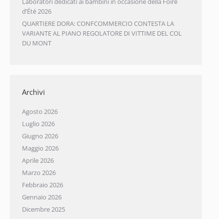
Laboratori dedicati ai bambini in occasione della Foire
d’Été 2026
QUARTIERE DORA: CONFCOMMERCIO CONTESTA LA
VARIANTE AL PIANO REGOLATORE DI VITTIME DEL COL
DU MONT
Archivi
Agosto 2026
Luglio 2026
×
Giugno 2026
Iscriviti alla Newsletter!
Maggio 2026
Aprile 2026
Mantieniti sempre aggiornato su tutte le
Marzo 2026
convenzioni e le agevolazioni che Confcommercio
Febbraio 2026
prepara per te.
Gennaio 2026
Inserisci il tuo indirizzo e-mail
Dicembre 2025