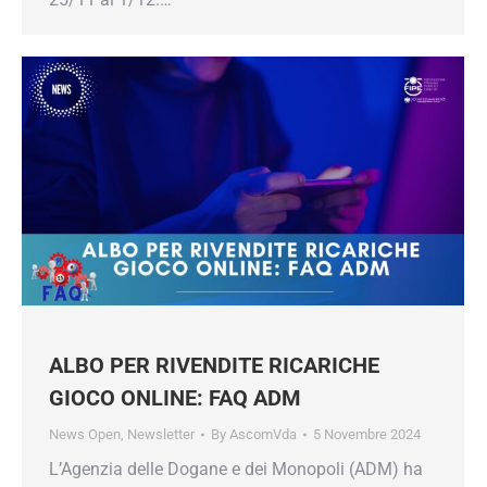
ALBO PER RIVENDITE RICARICHE
GIOCO ONLINE: FAQ ADM
News Open
,
Newsletter
By
AscomVda
5 Novembre 2024
L’Agenzia delle Dogane e dei Monopoli (ADM) ha