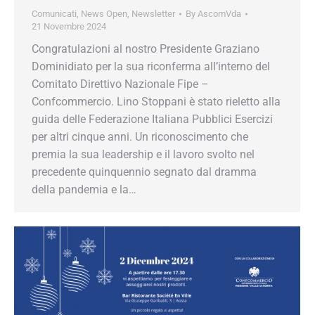
Comunicati
,
News Open
,
Newsletter
By
AscomVda
21 Novembre 2024
Congratulazioni al nostro Presidente Graziano
Dominidiato per la sua riconferma all’interno del
Comitato Direttivo Nazionale Fipe –
Confcommercio. Lino Stoppani è stato rieletto alla
guida delle Federazione Italiana Pubblici Esercizi
per altri cinque anni. Un riconoscimento che
premia la sua leadership e il lavoro svolto nel
precedente quinquennio segnato dal dramma
della pandemia e la…