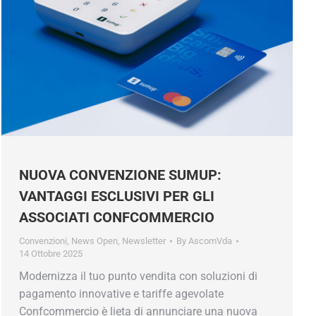
NUOVA CONVENZIONE SUMUP:
VANTAGGI ESCLUSIVI PER GLI
ASSOCIATI CONFCOMMERCIO
Convenzioni
,
News Open
,
Newsletter
By
AscomVda
14 Ottobre 2025
Modernizza il tuo punto vendita con soluzioni di
pagamento innovative e tariffe agevolate
Confcommercio è lieta di annunciare una nuova