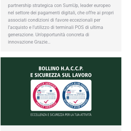
partnership strategica con SumUp, leader europeo
nel settore dei pagamenti digitali, che offre ai propri
associati condizioni di favore eccezionali per
l’acquisto e l’utilizzo di terminali POS di ultima
generazione. Un’opportunità concreta di
innovazione Grazie…