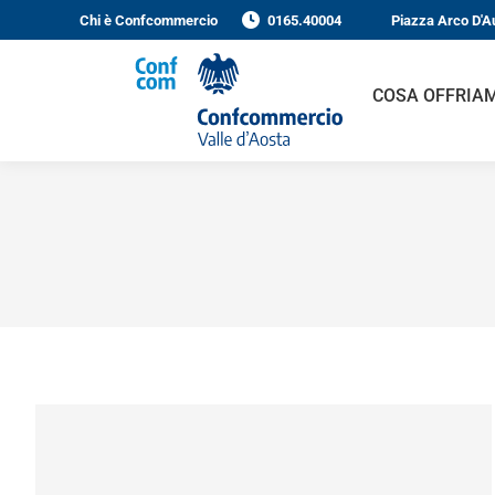
Chi è Confcommercio
0165.40004
Piazza Arco D'A
COSA OFFRIA