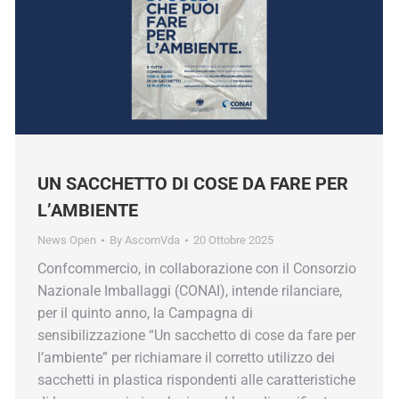
UN SACCHETTO DI COSE DA FARE PER
L’AMBIENTE
News Open
By
AscomVda
20 Ottobre 2025
Confcommercio, in collaborazione con il Consorzio
Nazionale Imballaggi (CONAI), intende rilanciare,
per il quinto anno, la Campagna di
sensibilizzazione “Un sacchetto di cose da fare per
l’ambiente” per richiamare il corretto utilizzo dei
sacchetti in plastica rispondenti alle caratteristiche