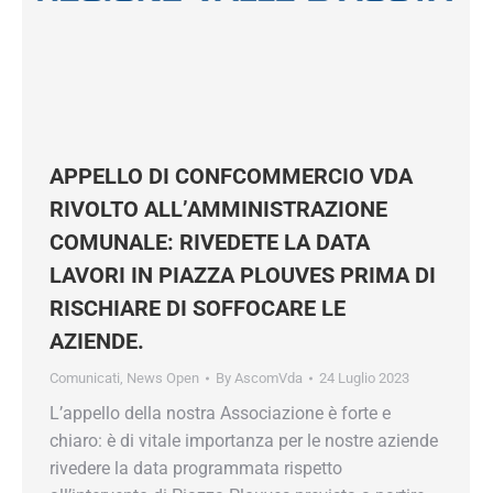
APPELLO DI CONFCOMMERCIO VDA
RIVOLTO ALL’AMMINISTRAZIONE
COMUNALE: RIVEDETE LA DATA
LAVORI IN PIAZZA PLOUVES PRIMA
DI RISCHIARE DI SOFFOCARE LE
AZIENDE.
Comunicati
,
News Open
By
AscomVda
24 Luglio 2023
L’appello della nostra Associazione è forte e
chiaro: è di vitale importanza per le nostre
aziende rivedere la data programmata rispetto
all’intervento di Piazza Plouves prevista a partire
da Mercoledì 26 luglio. A seguito di un confronto