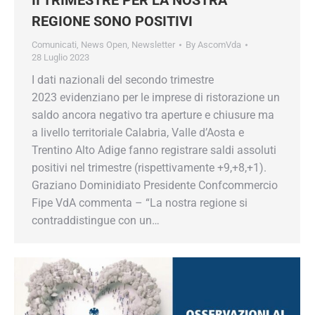
DEL II TRIMESTRE PER LA NOSTRA
REGIONE SONO POSITIVI
Comunicati
,
News Open
,
Newsletter
By
AscomVda
28 Luglio 2023
I dati nazionali del secondo trimestre
2023 evidenziano per le imprese di ristorazione
un saldo ancora negativo tra aperture e chiusure
ma a livello territoriale Calabria, Valle d’Aosta e
Trentino Alto Adige fanno registrare saldi
assoluti positivi nel trimestre (rispettivamente
+9,+8,+1). Graziano Dominidiato Presidente
Confcommercio Fipe VdA commenta – “La
nostra regione si contraddistingue con un…