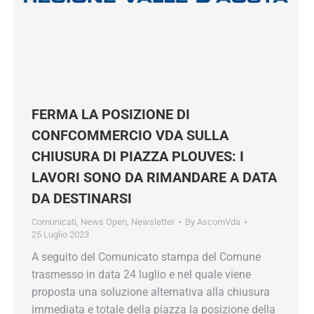
Mantieniti sempre aggiornato su tutte le
convenzioni e le agevolazioni che Confcommercio
prepara per te.
Inserisci il tuo indirizzo e-mail
FERMA LA POSIZIONE DI
CONFCOMMERCIO VDA SULLA
Iscriviti
CHIUSURA DI PIAZZA PLOUVES: I
LAVORI SONO DA RIMANDARE A
DATA DA DESTINARSI
Comunicati
,
News Open
,
Newsletter
By
AscomVda
25 Luglio 2023
A seguito del Comunicato stampa del Comune
trasmesso in data 24 luglio e nel quale viene
proposta una soluzione alternativa alla chiusura
immediata e totale della piazza la posizione
della nostra associazione resta irremovibile in