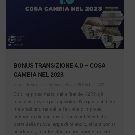
BONUS TRANSIZIONE 4.0 – COSA
CAMBIA NEL 2023
News
,
Newsletter
By
AscomVda
20 Ottobre 2022
Con l’approssimarsi della fine del 2022, gli
incentivi previsti per agevolare l’acquisto di beni
materiali strumentali all’attività d’impresa
subiranno alcune novità: salvo interventi da
parte della nuova legge di bilancio, alcuni bonus
scadranno, mentre altri continueranno ma con