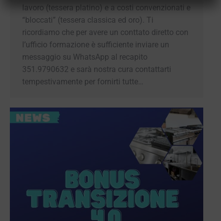
lavoro (tessera platino) e a costi convenzionati e
“bloccati” (tessera classica ed oro). Ti
ricordiamo che per avere un conttato diretto con
l’ufficio formazione è sufficiente inviare un
messaggio su WhatsApp al recapito
351.9790632 e sarà nostra cura contattarti
tempestivamente per fornirti tutte…