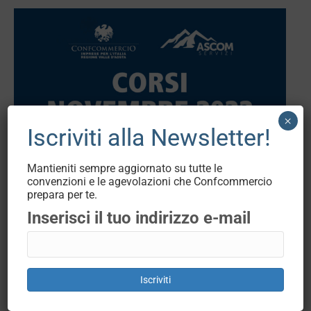
×
Iscriviti alla Newsletter!
Mantieniti sempre aggiornato su tutte le
convenzioni e le agevolazioni che Confcommercio
prepara per te.
CORSI DI FORMAZIONE
Inserisci il tuo indirizzo e-mail
OBBLIGATORIA IN PARTENZA A
NOVEMBRE
News Open
By
AscomVda
20 Ottobre 2022
Iscriviti
Confcommercio VdA è #piùformazione Corsi
formativi totalmente gratuiti per il datore di