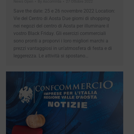
News Open
By
AscomVda
27 Ottobre 2022
Save the date: 25 e 26 novembre 2022 Location:
Vie del Centro di Aosta Due giorni di shopping
nei negozi del centro di Aosta per illuminare il
vostro Black Friday. Gli esercizi commerciali
sono pronti a proporvi i loro migliori marchi a
prezzi vantaggiosi in un’atmosfera di festa e di
leggerezza. Le attività si spostano…