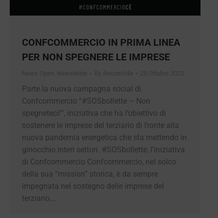
CONFCOMMERCIO IN PRIMA LINEA
PER NON SPEGNERE LE IMPRESE
News Open
,
Newsletter
By
AscomVda
25 Ottobre 2022
Parte la nuova campagna social di
Confcommercio “#SOSbollette – Non
spegneteci!”, iniziativa che ha l’obiettivo di
sostenere le imprese del terziario di fronte alla
nuova pandemia energetica che sta mettendo in
ginocchio interi settori. #SOSbollette, l’iniziativa
di Confcommercio Confcommercio, nel solco
della sua “mission” storica, è da sempre
impegnata nel sostegno delle imprese del
terziario,…