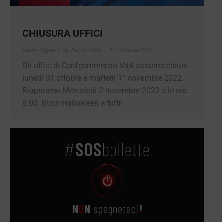
CHIUSURA UFFICI
News Open
By
AscomVda
27 Ottobre 2022
Gli uffici di Confcommercio VdA saranno chiusi
lunedì 31 ottobre e martedì 1° novembre 2022.
Riapriremo Mercoledì 2 novembre 2022 alle ore
8:00. Buon Halloween a tutti!