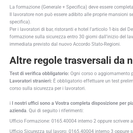
La formazione (Generale + Specifica) deve essere completa
Il lavoratore non può essere adibito alle proprie mansioni s
specifica).
Per i lavoratori di bar, ristoranti e hotel l'articolo 1-bis d
formazione sulla sicurezza entro 30 giorni dall'inizio del la
immediata previsto dal nuovo Accordo Stato-Regioni.
Altre regole trasversali da 
Test di verifica obbligatorio:
Ogni corso o aggiornamento preve
Lavoratori stranieri:
È obbligatorio effettuare un test prelimi
corso sulla sicurezza per i lavoratori.
ℹ️
I nostri uffici sono a Vostra completa disposizione per pia
azienda
. Qui di seguito i riferimenti:
Ufficio Formazione: 0165.40004 interno 2 oppure scrivere
Ufficio Sicurezza sul lavoro: 0165.40004 interno 3 oppure