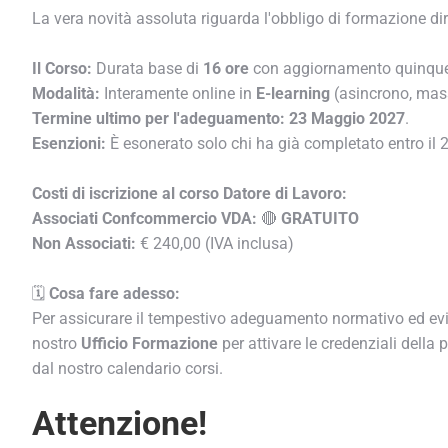
La vera novità assoluta riguarda l'obbligo di formazione dire
Il Corso:
Durata base di
16 ore
con aggiornamento quinque
Modalità:
Interamente online in
E-learning
(asincrono, massi
Termine ultimo per l'adeguamento:
23 Maggio 2027
.
Esenzioni:
È esonerato solo chi ha già completato entro il 
Costi di iscrizione al corso Datore di Lavoro:
Associati Confcommercio VDA:
🔴
GRATUITO
Non Associati:
€ 240,00 (IVA inclusa)
🗓️
Cosa fare adesso:
Per assicurare il tempestivo adeguamento normativo ed evit
nostro
Ufficio Formazione
per attivare le credenziali della p
dal nostro calendario corsi.
Attenzione!