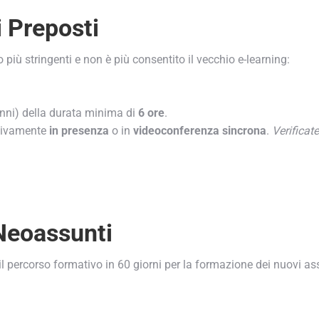
 Preposti
iù stringenti e non è più consentito il vecchio e-learning:
nni) della durata minima di
6 ore
.
sivamente
in presenza
o in
videoconferenza sincrona
.
Verificate 
iornato su tutte le convenzioni e le agevolazioni che Confcomm
o indirizzo e-mail
Neoassunti
Iscriviti
il percorso formativo in 60 giorni per la formazione dei nuovi ass