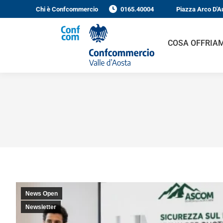
Chi è Confcommercio
0165.40004
Piazza Arco D'Au
COSA OFFRIAM
News Open
Newsletter