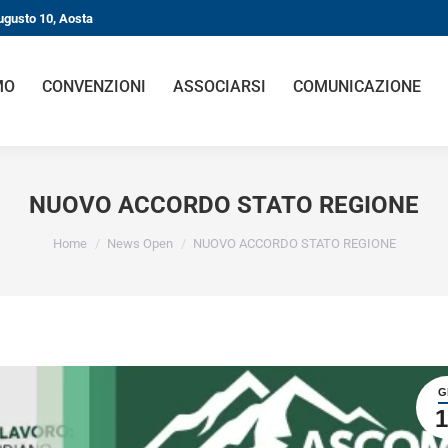
gusto 10, Aosta
O
CONVENZIONI
ASSOCIARSI
COMUNICAZIONE
NUOVO ACCORDO STATO REGIONE
You are here:
Home
News Open
NUOVO ACCORDO STATO REGIONE
GI
1