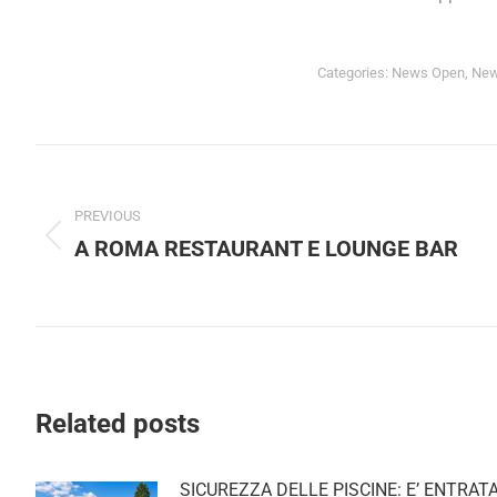
Categories:
News Open
,
Newsl
Post
navigation
PREVIOUS
A ROMA RESTAURANT E LOUNGE BAR
Previous
post:
Related posts
SICUREZZA DELLE PISCINE: E’ ENTRATA