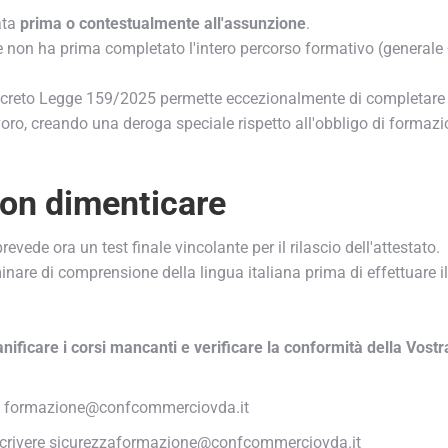
ta
prima o contestualmente all'assunzione
.
e non ha prima completato l'intero percorso formativo (generale 
el Decreto Legge 159/2025 permette eccezionalmente di completare l
voro, creando una deroga speciale rispetto all'obbligo di formazi
non dimenticare
de ora un test finale vincolante per il rilascio dell'attestato.
nare di comprensione della lingua italiana prima di effettuare il
nificare i corsi mancanti e verificare la conformità della Vostra
 a formazione@confcommerciovda.it
 scrivere sicurezzaformazione@confcommerciovda.it