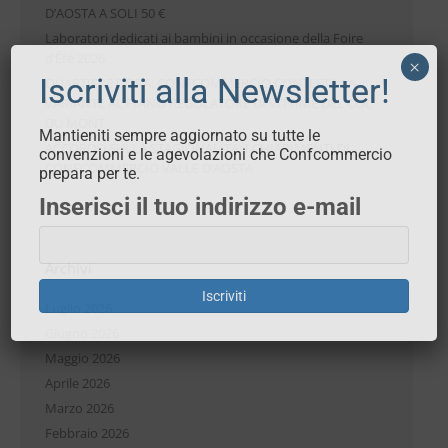
D’AOSTA A SOLI 50 €
Laboratori dedicati ai bambini in occasione della Foire
d’Été 2026
×
Iscriviti alla Newsletter!
QUARTIERE DORA: CONFCOMMERCIO CONTESTA LA
VARIANTE AL PIANO REGOLATORE DI VITTIME DEL COL
DU MONT
Mantieniti sempre aggiornato su tutte le
ACCORDO SULLA STAGIONALITÀ: I CHIARIMENTI DI
convenzioni e le agevolazioni che Confcommercio
CONFCOMMERCIO VALLE D’AOSTA
prepara per te.
Inserisci il tuo indirizzo e-mail
Archivi
Iscriviti
Luglio 2026
Giugno 2026
Maggio 2026
Aprile 2026
Marzo 2026
Febbraio 2026