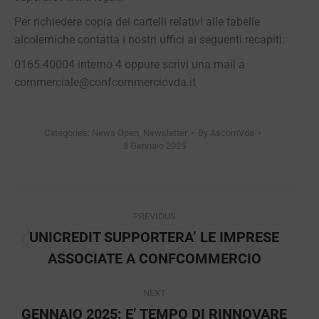
Per richiedere copia dei cartelli relativi alle tabelle
alcolemiche contatta i nostri uffici ai seguenti recapiti:
0165.40004 interno 4 oppure scrivi una mail a
commerciale@confcommerciovda.it
Categories:
News Open
,
Newsletter
By
AscomVda
8 Gennaio 2025
Post
PREVIOUS
navigation
UNICREDIT SUPPORTERA’ LE IMPRESE
Previous
ASSOCIATE A CONFCOMMERCIO
post:
NEXT
GENNAIO 2025: E’ TEMPO DI RINNOVARE