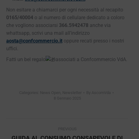
Non esitare a chiamarci per ogni necessità al recapito
0165/40004
o al numero di cellulare dedicato a coloro
che vogliono associarsi
366.5942478
anche via
whattsapp, scrivi una mail all’indirizzo
aosta@confcommercio.it
oppure recati presso i nostri
uffici.
Fatti un bel regalo
associati a Confcommercio VdA.
Categories:
News Open
,
Newsletter
By
AscomVda
8 Gennaio 2025
Post
PREVIOUS
navigation
GUIDA AL CONSUMO CONSAPEVOLE DI