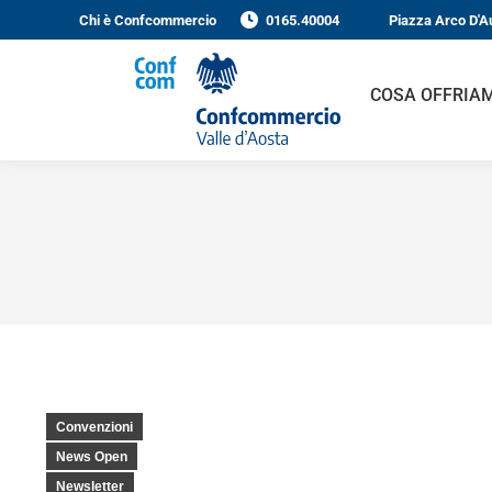
Chi è Confcommercio
0165.40004
Piazza Arco D'Au
COSA OFFRIAM
Convenzioni
News Open
Newsletter