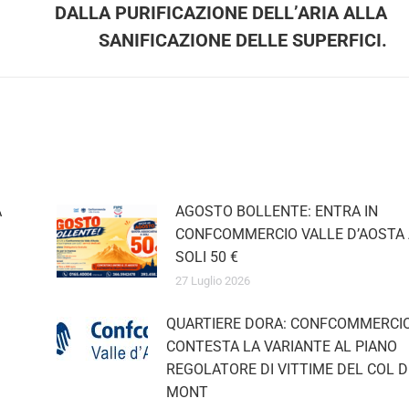
DALLA PURIFICAZIONE DELL’ARIA ALLA
post:
SANIFICAZIONE DELLE SUPERFICI.
AGOSTO BOLLENTE: ENTRA IN
iornato su tutte le convenzioni e le agevolazioni che Confcomm
CONFCOMMERCIO VALLE D’AOSTA 
o indirizzo e-mail
SOLI 50 €
27 Luglio 2026
QUARTIERE DORA: CONFCOMMERCIO
Iscriviti
CONTESTA LA VARIANTE AL PIANO
REGOLATORE DI VITTIME DEL COL D
MONT