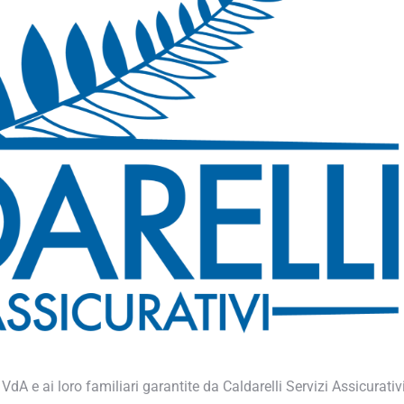
 e ai loro familiari garantite da Caldarelli Servizi Assicurativi