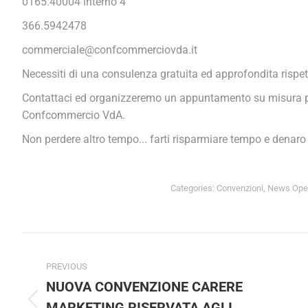
0165.40004 interno 4
366.5942478
commerciale@confcommerciovda.it
Necessiti di una consulenza gratuita ed approfondita rispetto
Contattaci ed organizzeremo un appuntamento su misura per t
Confcommercio VdA.
Non perdere altro tempo... farti risparmiare tempo e denaro è 
Categories:
Convenzioni
,
News Open
Post
PREVIOUS
navigation
NUOVA CONVENZIONE CARERE
MARKETING RISERVATA AGLI
Previous