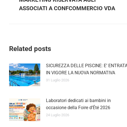
post:
ASSOCIATI A CONFCOMMERCIO VDA
Related posts
SICUREZZA DELLE PISCINE: E’ ENTRATA
Mantieniti sempre agg
IN VIGORE LA NUOVA NORMATIVA
Inserisci il tu
31 Luglio 2026
Laboratori dedicati ai bambini in
occasione della Foire d’Été 2026
24 Luglio 2026