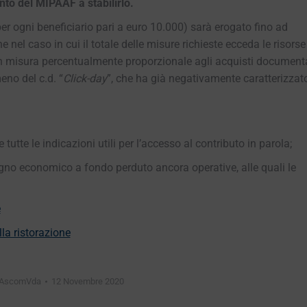
o del MIPAAF a stabilirlo.
r ogni beneficiario pari a euro 10.000) sarà erogato fino ad
e nel caso in cui il totale delle misure richieste ecceda le risorse
 in misura percentualmente proporzionale agli acquisti documenta
eno del c.d. “
Click-day
”, che ha già negativamente caratterizzat
tutte le indicazioni utili per l’accesso al contributo in parola;
stegno economico a fondo perduto ancora operative, alle quali le
e
a ristorazione
AscomVda
12 Novembre 2020