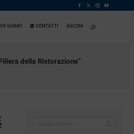
Facebook
X
Instagram
YouTube
page
page
page
page
opens
opens
opens
opens
CHI SIAMO
CONTATTI
ASCOM
in
in
in
in
new
new
new
new
window
window
window
window
iliera della Ristorazione”
V
2