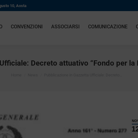
gusto 10, Aosta
O
CONVENZIONI
ASSOCIARSI
COMUNICAZIONE
fficiale: Decreto attuativo “Fondo per la F
You are here:
Home
News
Pubblicazione in Gazzetta Ufficiale: Decreto…
NO
1