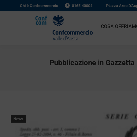
Chi è Confcommercio
0165.40004
Piazza Arco D'Au
COSA OFFRIAM
Pubblicazione in Gazzetta U
News