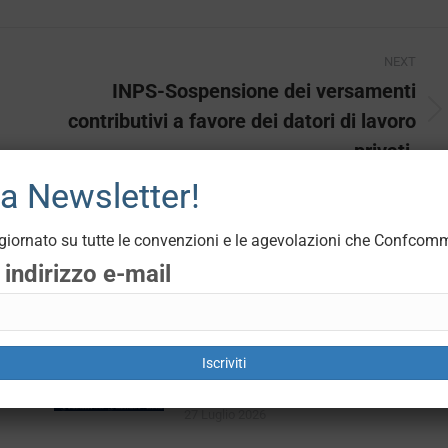
NEXT
INPS-Sospensione dei versamenti
contributivi a favore dei datori di lavoro
Next
post:
privati.
lla Newsletter!
iornato su tutte le convenzioni e le agevolazioni che Confcomm
o indirizzo e-mail
AGOSTO BOLLENTE: ENTRA IN
CONFCOMMERCIO VALLE D’AOSTA 
Iscriviti
SOLI 50 €
27 Luglio 2026