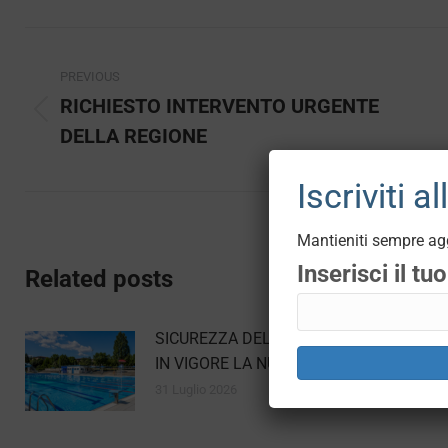
Post
PREVIOUS
navigation
RICHIESTO INTERVENTO URGENTE
Previous
DELLA REGIONE
post:
Iscriviti a
Mantieniti sempre agg
Inserisci il tu
Related posts
SICUREZZA DELLE PISCINE: E’ ENTRATA
IN VIGORE LA NUOVA NORMATIVA
31 Luglio 2026