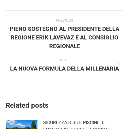
Post
PREVIOUS
navigation
PIENO SOSTEGNO AL PRESIDENTE DELLA
REGIONE ERIK LAVEVAZ E AL CONSIGLIO
Previous
post:
REGIONALE
NEXT
LA NUOVA FORMULA DELLA MILLENARIA
Next
post:
Related posts
SICUREZZA DELLE PISCINE: E’
ENTRATA IN VIGORE LA NUOVA