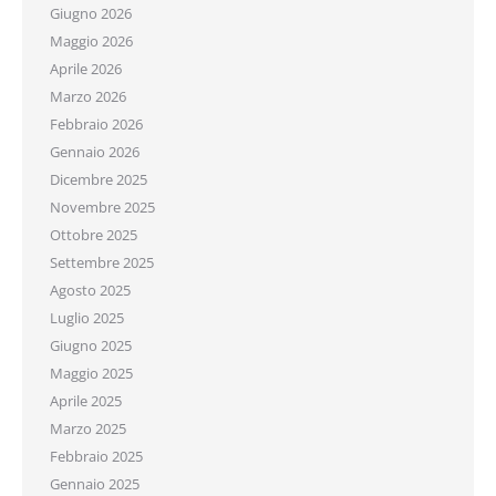
Giugno 2026
Maggio 2026
Aprile 2026
Marzo 2026
Febbraio 2026
Gennaio 2026
×
Iscriviti alla Newsletter!
Dicembre 2025
Novembre 2025
Mantieniti sempre aggiornato su tutte le
Ottobre 2025
convenzioni e le agevolazioni che Confcommercio
Settembre 2025
prepara per te.
Agosto 2025
Inserisci il tuo indirizzo e-mail
Luglio 2025
Giugno 2025
Maggio 2025
Aprile 2025
Iscriviti
Marzo 2025
Febbraio 2025
Gennaio 2025