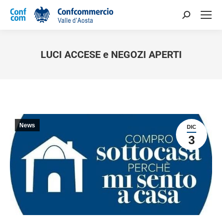
LUCI ACCESE e NEGOZI APERTI
You are here:
News
DIC
3