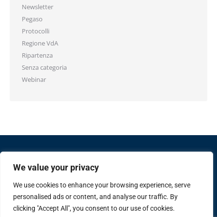
Newsletter
Pegaso
Protocolli
Regione VdA
Ripartenza
Senza categoria
Webinar
We value your privacy
We use cookies to enhance your browsing experience, serve
personalised ads or content, and analyse our traffic. By
Confcommercio Valle d'Aosta
Piazza Arco d'Augusto 10 - 11100 Aosta
clicking "Accept All", you consent to our use of cookies.
Codice Fiscale 80004330074