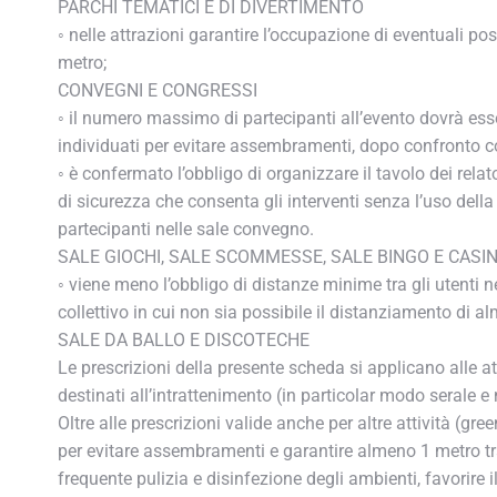
PARCHI TEMATICI E DI DIVERTIMENTO
◦ nelle attrazioni garantire l’occupazione di eventuali po
metro;
CONVEGNI E CONGRESSI
◦ il numero massimo di partecipanti all’evento dovrà esser
individuati per evitare assembramenti, dopo confronto con 
◦ è confermato l’obbligo di organizzare il tavolo dei relat
di sicurezza che consenta gli interventi senza l’uso dell
partecipanti nelle sale convegno.
SALE GIOCHI, SALE SCOMMESSE, SALE BINGO E CASINO
◦ viene meno l’obbligo di distanze minime tra gli utenti ne
collettivo in cui non sia possibile il distanziamento di al
SALE DA BALLO E DISCOTECHE
Le prescrizioni della presente scheda si applicano alle att
destinati all’intrattenimento (in particolar modo serale e n
Oltre alle prescrizioni valide anche per altre attività (gree
per evitare assembramenti e garantire almeno 1 metro tra gl
frequente pulizia e disinfezione degli ambienti, favorire il 