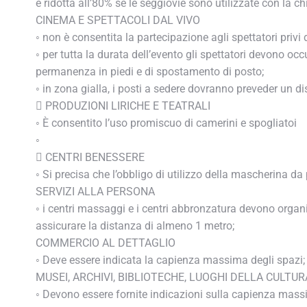
è ridotta all’80% se le seggiovie sono utilizzate con la ch
CINEMA E SPETTACOLI DAL VIVO
◦ non è consentita la partecipazione agli spettatori privi d
◦ per tutta la durata dell’evento gli spettatori devono occ
permanenza in piedi e di spostamento di posto;
◦ in zona gialla, i posti a sedere dovranno preveder un di
 PRODUZIONI LIRICHE E TEATRALI
◦ È consentito l’uso promiscuo di camerini e spogliatoi
◦
 CENTRI BENESSERE
Mantieniti sempre agg
◦ Si precisa che l’obbligo di utilizzo della mascherina da pa
Inserisci il tu
SERVIZI ALLA PERSONA
◦ i centri massaggi e i centri abbronzatura devono organizz
assicurare la distanza di almeno 1 metro;
COMMERCIO AL DETTAGLIO
◦ Deve essere indicata la capienza massima degli spazi;
MUSEI, ARCHIVI, BIBLIOTECHE, LUOGHI DELLA CULTUR
◦ Devono essere fornite indicazioni sulla capienza massi