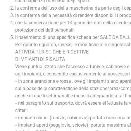
sulla capienza massima degli spazi.
la conferma dell’uso della mascherina da parte degli ospiti
la conferma della necessità di rendere disponibili i prodotti
che la conservazione per 14 giorni dei dati della clientela
protezione dei dati personali;
l’inserimento di una specifica scheda per SALE DA BAL
Per quanto riguarda, invece, le modifiche alle singole sch
ATTIVITÀ TURISTICHE E RICETTIVE
 IMPIANTI DI RISALITA
Viene puntualizzato che l’accesso a funivie, cabinovie e s
agli impianti, è consentito esclusivamente ai possessori 
◦ In zona arancione e rossa , ove gli impianti siano aperti,
sulla base delle caratteristiche della stazione/area/compr
anche di quelli settimanali e mensili adeguando a tal fine 
◦ nel paragrafo sul trasporto, dovrà essere effettuata la 
criteri:
◦ impianti chiusi (funivie, cabinovie):portata massima al
◦ impianti aperti (seggiovie, sciovie): portata massima a