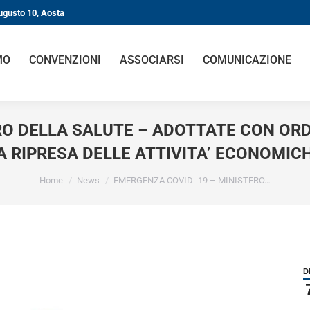
gusto 10, Aosta
O
CONVENZIONI
ASSOCIARSI
COMUNICAZIONE
O DELLA SALUTE – ADOTTATE CON ORDI
 RIPRESA DELLE ATTIVITA’ ECONOMICHE
You are here:
Home
News
EMERGENZA COVID -19 – MINISTERO…
DI
7