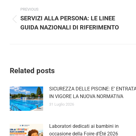
Post
PREVIOUS
navigation
SERVIZI ALLA PERSONA: LE LINEE
Previous
GUIDA NAZIONALI DI RIFERIMENTO
post:
Related posts
SICUREZZA DELLE PISCINE: E’ ENTRATA
IN VIGORE LA NUOVA NORMATIVA
31 Luglio 2026
Laboratori dedicati ai bambini in
occasione della Foire d’Été 2026