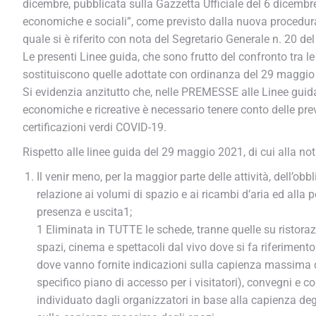
dicembre, pubblicata sulla Gazzetta Ufficiale del 6 dicembre 20
economiche e sociali”, come previsto dalla nuova procedura d
quale si è riferito con nota del Segretario Generale n. 20 de
Le presenti Linee guida, che sono frutto del confronto tra le
sostituiscono quelle adottate con ordinanza del 29 maggio e
Si evidenzia anzitutto che, nelle PREMESSE alle Linee guida, è
economiche e ricreative è necessario tenere conto delle prev
certificazioni verdi COVID-19.
Rispetto alle linee guida del 29 maggio 2021, di cui alla nota
Il venir meno, per la maggior parte delle attività, dell’o
relazione ai volumi di spazio e ai ricambi d’aria ed alla pos
presenza e uscita1;
1 Eliminata in TUTTE le schede, tranne quelle su ristoraz
spazi, cinema e spettacoli dal vivo dove si fa riferime
dove vanno fornite indicazioni sulla capienza massima degl
specifico piano di accesso per i visitatori), convegni e 
individuato dagli organizzatori in base alla capienza degl