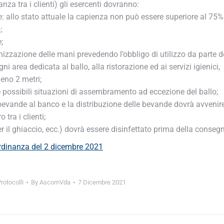
a tra i clienti) gli esercenti dovranno:
allo stato attuale la capienza non può essere superiore al 75% 
nizzazione delle mani prevedendo l’obbligo di utilizzo da parte de
i area dedicata al ballo, alla ristorazione ed ai servizi igienici,
eno 2 metri;
 possibili situazioni di assembramento ad eccezione del ballo;
evande al banco e la distribuzione delle bevande dovrà avvenire
ra i clienti;
per il ghiaccio, ecc.) dovrà essere disinfettato prima della consegn
rdinanza del 2 dicembre 2021
otocolli
By
AscomVda
7 Dicembre 2021