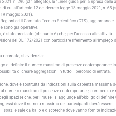
21, n. 290 (cfr. allegato), le “Linee guida per la ripresa delle at
i cui all’articolo 12 del decreto-legge 18 maggio 2021, n. 65 (su
l 19 maggio 2021).
 Regioni ed il Comitato Tecnico Scientifico (CTS), aggiornano e
 sono già operative.
 stato precisato (cfr. punto 6) che, per l’accesso alle attività
isioni del DL 172/2021 con particolare riferimento all’impiego de
 ricordata, si evidenzia:
bbligo di definire il numero massimo di presenze contemporanee in
sibilità di creare aggregazioni in tutto il percorso di entrata,
ione, dove è sostituita da indicazioni sulla capienza massima de
nto al numero massimo di presenze contemporanee, commercio e 
i spazi (e che, per i musei, si aggiunge all’obbligo di definire 
congressi dove il numero massimo dei partecipanti dovrà essere
i spazi e sale da ballo e discoteche dove vanno fornite indicazio