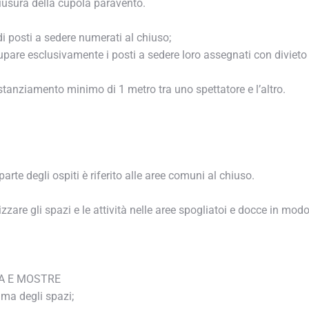
iusura della cupola paravento.
i posti a sedere numerati al chiuso;
upare esclusivamente i posti a sedere loro assegnati con divieto d
stanziamento minimo di 1 metro tra uno spettatore e l’altro.
iornato su tutte le convenzioni e le agevolazioni che Confcomm
rte degli ospiti è riferito alle aree comuni al chiuso.
o indirizzo e-mail
are gli spazi e le attività nelle aree spogliatoi e docce in modo
Iscriviti
A E MOSTRE
ma degli spazi;