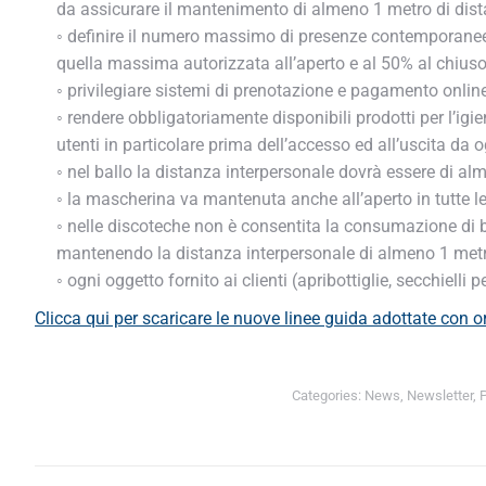
da assicurare il mantenimento di almeno 1 metro di distanz
◦ definire il numero massimo di presenze contemporanee: 
quella massima autorizzata all’aperto e al 50% al chiuso;
◦ privilegiare sistemi di prenotazione e pagamento online;
◦ rendere obbligatoriamente disponibili prodotti per l’igie
utenti in particolare prima dell’accesso ed all’uscita da ogn
◦ nel ballo la distanza interpersonale dovrà essere di alm
◦ la mascherina va mantenuta anche all’aperto in tutte le
◦ nelle discoteche non è consentita la consumazione di b
mantenendo la distanza interpersonale di almeno 1 metro t
◦ ogni oggetto fornito ai clienti (apribottiglie, secchielli 
Clic
ca qui per scaricare le nuove linee guida adottate con o
Categories:
News
,
Newsletter
,
Pr