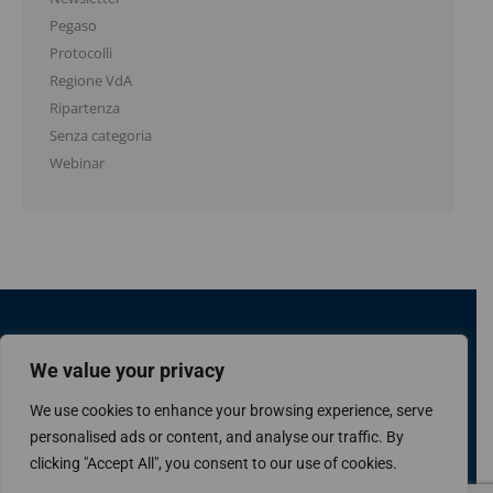
Pegaso
Protocolli
Regione VdA
Ripartenza
Senza categoria
Webinar
We value your privacy
We use cookies to enhance your browsing experience, serve
personalised ads or content, and analyse our traffic. By
Confcommercio Valle d'Aosta
Piazza Arco d'Augusto 10 - 11100 Aosta
clicking "Accept All", you consent to our use of cookies.
Codice Fiscale 80004330074