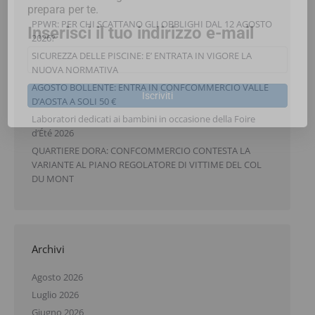
prepara per te.
PPWR: PER CHI SCATTANO GLI OBBLIGHI DAL 12 AGOSTO
Inserisci il tuo indirizzo e-mail
2026?
SICUREZZA DELLE PISCINE: E’ ENTRATA IN VIGORE LA
NUOVA NORMATIVA
AGOSTO BOLLENTE: ENTRA IN CONFCOMMERCIO VALLE
Iscriviti
D’AOSTA A SOLI 50 €
Laboratori dedicati ai bambini in occasione della Foire
d’Été 2026
QUARTIERE DORA: CONFCOMMERCIO CONTESTA LA
VARIANTE AL PIANO REGOLATORE DI VITTIME DEL COL
DU MONT
Archivi
Agosto 2026
Luglio 2026
Giugno 2026