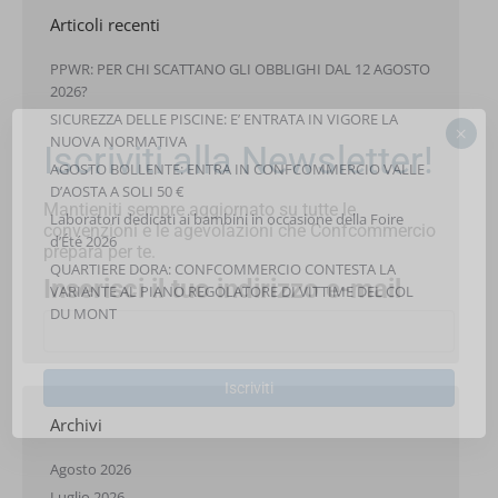
Articoli recenti
PPWR: PER CHI SCATTANO GLI OBBLIGHI DAL 12 AGOSTO
2026?
SICUREZZA DELLE PISCINE: E’ ENTRATA IN VIGORE LA
×
NUOVA NORMATIVA
Iscriviti alla Newsletter!
AGOSTO BOLLENTE: ENTRA IN CONFCOMMERCIO VALLE
D’AOSTA A SOLI 50 €
Mantieniti sempre aggiornato su tutte le
Laboratori dedicati ai bambini in occasione della Foire
convenzioni e le agevolazioni che Confcommercio
d’Été 2026
prepara per te.
QUARTIERE DORA: CONFCOMMERCIO CONTESTA LA
Inserisci il tuo indirizzo e-mail
VARIANTE AL PIANO REGOLATORE DI VITTIME DEL COL
DU MONT
Iscriviti
Archivi
Agosto 2026
Luglio 2026