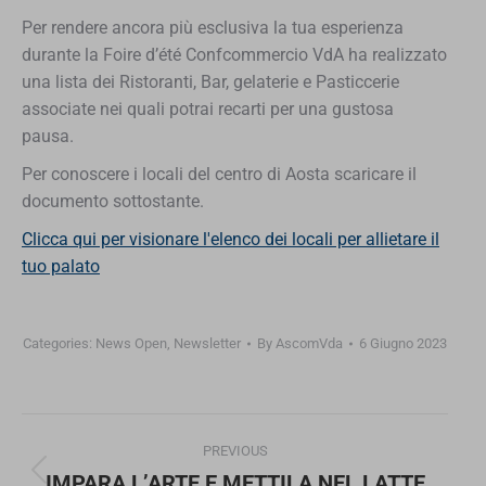
Per rendere ancora più esclusiva la tua esperienza
durante la Foire d’été Confcommercio VdA ha realizzato
una lista dei Ristoranti, Bar, gelaterie e Pasticcerie
associate nei quali potrai recarti per una gustosa
pausa.
Per conoscere i locali del centro di Aosta scaricare il
documento sottostante.
Clicca qui per visionare l'elenco dei locali per allietare il
tuo palato
Categories:
News Open
,
Newsletter
By
AscomVda
6 Giugno 2023
Post
PREVIOUS
navigation
IMPARA L’ARTE E METTILA NEL LATTE
Previous