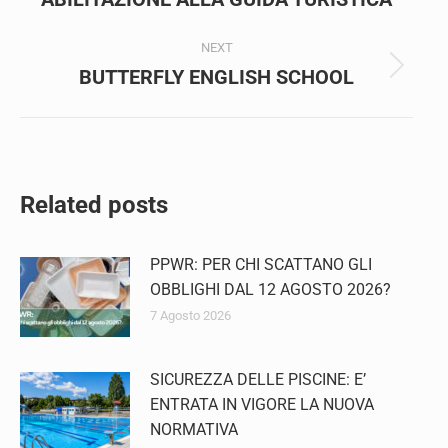
×
Iscriviti alla Newsletter!
NEXT
BUTTERFLY ENGLISH SCHOOL
Next
Mantieniti sempre aggiornato su tutte le
convenzioni e le agevolazioni che Confcommercio
post:
prepara per te.
Inserisci il tuo indirizzo e-mail
Related posts
Iscriviti
PPWR: PER CHI SCATTANO GLI
OBBLIGHI DAL 12 AGOSTO 2026?
7 Agosto 2026
SICUREZZA DELLE PISCINE: E’
ENTRATA IN VIGORE LA NUOVA
NORMATIVA