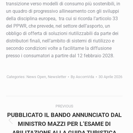
transizione verso modelli di consumo più sostenibili, in
un quadro di progressivo allineamento con gli sviluppi
della disciplina europea, tra cui si ricorda l’articolo 33
del PPWR, che prevede, nel settore dell’asporto, un
obbligo di offerta di soluzioni riutilizzabili da parte dei
distributori finali, nell’ambito di sistemi di riutilizzo e
secondo condizioni volte a facilitarne la diffusione
presso i consumatori a partire dal 12 febbraio 2028.
Categories:
News Open
,
Newsletter
By
AscomVda
30 Aprile 2026
Post
PREVIOUS
navigation
PUBBLICATO IL BANDO ANNUNCIATO DAL
MINISTRO MAZZI PER L’ESAME DI
Previous
post:
ABILITAZIONE ALLA GUIDA TURISTICA