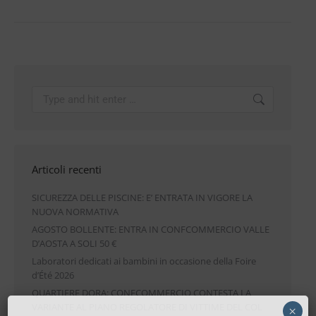
Articoli recenti
SICUREZZA DELLE PISCINE: E’ ENTRATA IN VIGORE LA
NUOVA NORMATIVA
AGOSTO BOLLENTE: ENTRA IN CONFCOMMERCIO VALLE
D’AOSTA A SOLI 50 €
Laboratori dedicati ai bambini in occasione della Foire
d’Été 2026
QUARTIERE DORA: CONFCOMMERCIO CONTESTA LA
VARIANTE AL PIANO REGOLATORE DI VITTIME DEL COL
×