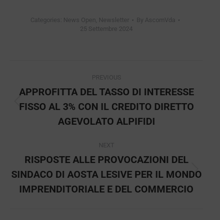
Categories:
News Open
,
Newsletter
By
AscomVda
25 Settembre 2024
Post
PREVIOUS
navigation
APPROFITTA DEL TASSO DI INTERESSE
FISSO AL 3% CON IL CREDITO DIRETTO
Previous
post:
AGEVOLATO ALPIFIDI
NEXT
RISPOSTE ALLE PROVOCAZIONI DEL
SINDACO DI AOSTA LESIVE PER IL MONDO
Next
post:
IMPRENDITORIALE E DEL COMMERCIO