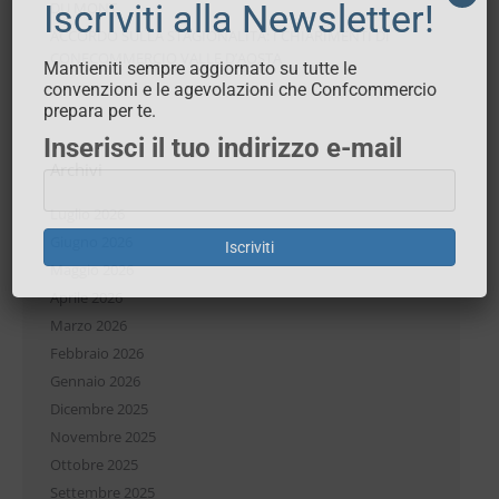
Iscriviti alla Newsletter!
DU MONT
ACCORDO SULLA STAGIONALITÀ: I CHIARIMENTI DI
CONFCOMMERCIO VALLE D’AOSTA
Mantieniti sempre aggiornato su tutte le
convenzioni e le agevolazioni che Confcommercio
prepara per te.
Inserisci il tuo indirizzo e-mail
Archivi
Luglio 2026
Giugno 2026
Iscriviti
Maggio 2026
Aprile 2026
Marzo 2026
Febbraio 2026
Gennaio 2026
Dicembre 2025
Novembre 2025
Ottobre 2025
Settembre 2025