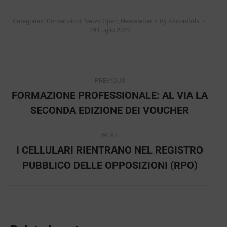
Categories:
Convenzioni
,
News Open
,
Newsletter
By
AscomVda
29 Luglio 2022
Post
PREVIOUS
navigation
FORMAZIONE PROFESSIONALE: AL VIA LA
Previous
SECONDA EDIZIONE DEI VOUCHER
post:
NEXT
I CELLULARI RIENTRANO NEL REGISTRO
Next
PUBBLICO DELLE OPPOSIZIONI (RPO)
post: