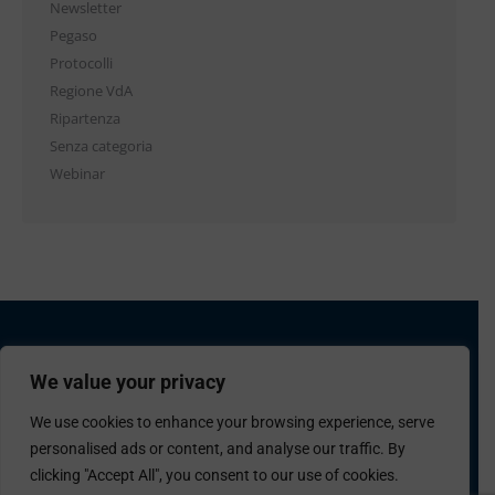
Newsletter
Pegaso
Protocolli
Regione VdA
Ripartenza
Senza categoria
Webinar
We value your privacy
We use cookies to enhance your browsing experience, serve
personalised ads or content, and analyse our traffic. By
Confcommercio Valle d'Aosta
Piazza Arco d'Augusto 10 - 11100 Aosta
clicking "Accept All", you consent to our use of cookies.
Codice Fiscale 80004330074