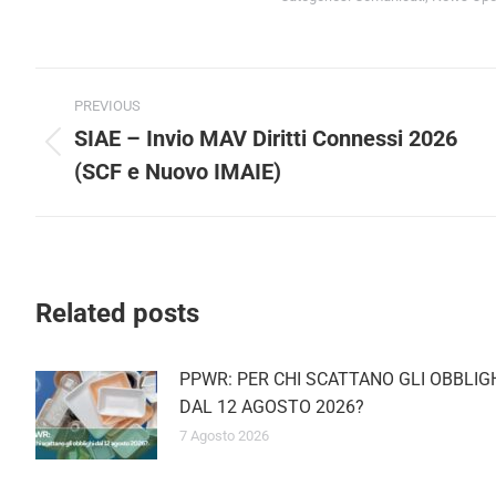
Post
PREVIOUS
navigation
SIAE – Invio MAV Diritti Connessi 2026
Previous
(SCF e Nuovo IMAIE)
post:
Related posts
PPWR: PER CHI SCATTANO GLI OBBLIGH
DAL 12 AGOSTO 2026?
7 Agosto 2026