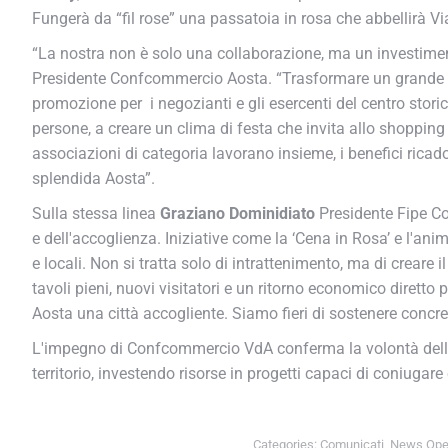
Fungerà da “fil rose” una passatoia in rosa che abbellirà Via
“La nostra non è solo una collaborazione, ma un investiment
Presidente Confcommercio Aosta. “Trasformare un grande eve
promozione per i negozianti e gli esercenti del centro storico
persone, a creare un clima di festa che invita allo shopping 
associazioni di categoria lavorano insieme, i benefici ricado
splendida Aosta”.
Sulla stessa linea
Graziano Dominidiato
Presidente Fipe Co
e dell'accoglienza. Iniziative come la ‘Cena in Rosa’ e l'anim
e locali. Non si tratta solo di intrattenimento, ma di creare il
tavoli pieni, nuovi visitatori e un ritorno economico diretto p
Aosta una città accogliente. Siamo fieri di sostenere concret
L'impegno di Confcommercio VdA conferma la volontà dell'Ass
territorio, investendo risorse in progetti capaci di coniugar
Categories:
Comunicati
,
News Ope