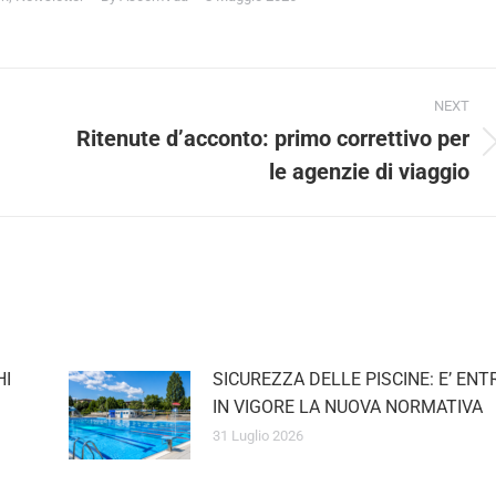
NEXT
Ritenute d’acconto: primo correttivo per
Next
le agenzie di viaggio
post:
I
SICUREZZA DELLE PISCINE: E’ ENTR
IN VIGORE LA NUOVA NORMATIVA
31 Luglio 2026