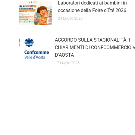
Laboratori dedicati ai bambini in
occasione della Foire d’Été 2026
24 Luglio 2026
ACCORDO SULLA STAGIONALITÀ: I
CHIARIMENTI DI CONFCOMMERCIO V
D’AOSTA
17 Luglio 2026
iornato su tutte le convenzioni e le agevolazioni che Confcomm
o indirizzo e-mail
Iscriviti