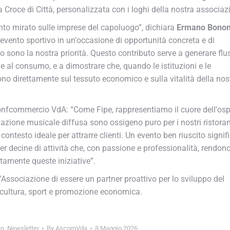
 Croce di Città, personalizzata con i loghi della nostra associazi
o mirato sulle imprese del capoluogo”, dichiara
Ermano Bonom
nto sportivo in un'occasione di opportunità concreta e di
 sono la nostra priorità. Questo contributo serve a generare fluss
e al consumo, e a dimostrare che, quando le istituzioni e le
no direttamente sul tessuto economico e sulla vitalità della nost
nfcommercio VdA: “Come Fipe, rappresentiamo il cuore dell'ospit
azione musicale diffusa sono ossigeno puro per i nostri ristoranti
 contesto ideale per attrarre clienti. Un evento ben riuscito signifi
er decine di attività che, con passione e professionalità, rendono
amente queste iniziative”.
ociazione di essere un partner proattivo per lo sviluppo del
e cultura, sport e promozione economica.
n
,
Newsletter
By
AscomVda
8 Maggio 2026