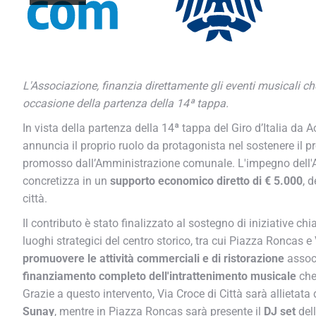
L'Associazione, finanzia direttamente gli eventi musicali che
occasione della partenza della 14ª tappa.
In vista della partenza della 14ª tappa del Giro d’Italia da 
annuncia il proprio ruolo da protagonista nel sostenere il p
promosso dall’Amministrazione comunale. L'impegno dell'Ass
concretizza in un
supporto economico diretto di € 5.000
, d
città.
Il contributo è stato finalizzato al sostegno di iniziative chia
luoghi strategici del centro storico, tra cui Piazza Roncas e Vi
promuovere le attività commerciali e di ristorazione
associa
finanziamento completo dell'intrattenimento musicale
che 
Grazie a questo intervento, Via Croce di Città sarà allietata
Sunay
, mentre in Piazza Roncas sarà presente il
DJ set
della