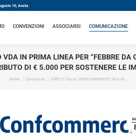
gusto 10, Aosta
O
CONVENZIONI
ASSOCIARSI
COMUNICAZIONE
VDA IN PRIMA LINEA PER “FEBBRE DA G
BUTO DI € 5.000 PER SOSTENERE LE I
You are here:
Home
Comunicati
GIRO D’ITALIA, CONFCOMMERCIO VDA IN…
MA
8