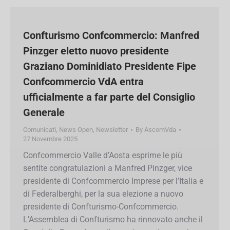
Confturismo Confcommercio:
Manfred Pinzger eletto nuovo
presidente Graziano Dominidiato
Presidente Fipe Confcommercio VdA
entra ufficialmente a far parte del
Consiglio Generale
Comunicati
,
News Open
,
Newsletter
By
AscomVda
27 Novembre 2025
Confcommercio Valle d’Aosta esprime le più
sentite congratulazioni a Manfred Pinzger, vice
presidente di Confcommercio Imprese per l’Italia
e di Federalberghi, per la sua elezione a nuovo
presidente di Confturismo-Confcommercio.
L’Assemblea di Confturismo ha rinnovato anche
il Consiglio Generale per il prossimo
quinquennio, con all’ordine del giorno delle
prossime riunioni la costituzione del nuovo