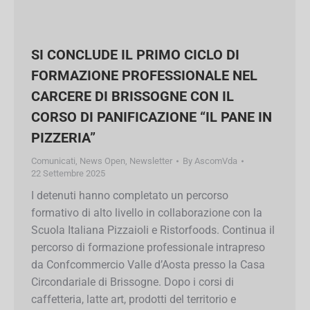
SI CONCLUDE IL PRIMO CICLO DI
FORMAZIONE PROFESSIONALE NEL
CARCERE DI BRISSOGNE CON IL
CORSO DI PANIFICAZIONE “IL PANE
IN PIZZERIA”
Comunicati
,
News Open
,
Newsletter
By
AscomVda
22 Settembre 2025
I detenuti hanno completato un percorso
formativo di alto livello in collaborazione con la
Scuola Italiana Pizzaioli e Ristorfoods. Continua
il percorso di formazione professionale
intrapreso da Confcommercio Valle d’Aosta
presso la Casa Circondariale di Brissogne. Dopo
i corsi di caffetteria, latte art, prodotti del
territorio e pizzeria, si è concluso il primo ciclo
formativo…