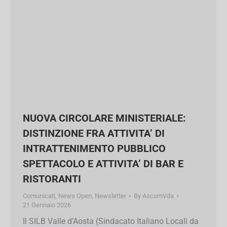
NUOVA CIRCOLARE MINISTERIALE:
DISTINZIONE FRA ATTIVITA’ DI
INTRATTENIMENTO PUBBLICO
SPETTACOLO E ATTIVITA’ DI BAR E
RISTORANTI
Comunicati
,
News Open
,
Newsletter
By
AscomVda
21 Gennaio 2026
Il SILB Valle d’Aosta (Sindacato Italiano Locali
da Ballo) plaude il contenuto della circolare
ministeriale del 15 gennaio 2026 all’interno della