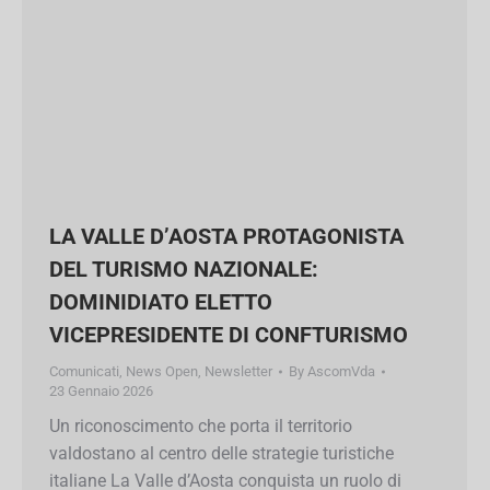
LA VALLE D’AOSTA PROTAGONISTA
DEL TURISMO NAZIONALE:
DOMINIDIATO ELETTO
VICEPRESIDENTE DI CONFTURISMO
Comunicati
,
News Open
,
Newsletter
By
AscomVda
23 Gennaio 2026
Un riconoscimento che porta il territorio
valdostano al centro delle strategie turistiche
italiane La Valle d’Aosta conquista un ruolo di
primo piano nel panorama turistico nazionale.