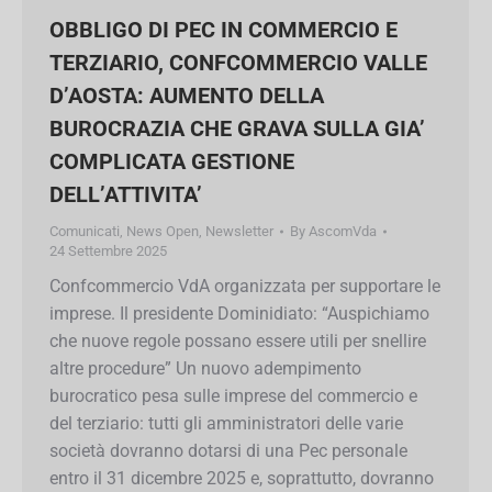
VALLE D’AOSTA: AUMENTO DELLA
BUROCRAZIA CHE GRAVA SULLA GIA’
COMPLICATA GESTIONE
DELL’ATTIVITA’
Comunicati
,
News Open
,
Newsletter
By
AscomVda
24 Settembre 2025
Confcommercio VdA organizzata per supportare
le imprese. Il presidente Dominidiato:
“Auspichiamo che nuove regole possano essere
utili per snellire altre procedure” Un nuovo
adempimento burocratico pesa sulle imprese del
commercio e del terziario: tutti gli amministratori
delle varie società dovranno dotarsi di una Pec
personale entro il 31 dicembre 2025 e,
soprattutto, dovranno comunicarla al…