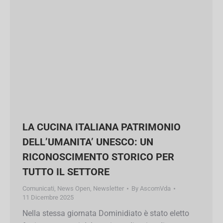
LA CUCINA ITALIANA PATRIMONIO
DELL’UMANITA’ UNESCO: UN
RICONOSCIMENTO STORICO PER
TUTTO IL SETTORE
Comunicati
,
News Open
,
Newsletter
By
AscomVda
11 Dicembre 2025
Nella stessa giornata Dominidiato è stato eletto
fra i componenti del comitato direttivo di
Confturismo in rappresentanza di Fipe. Un
momento storico per l’Italia e per tutto il