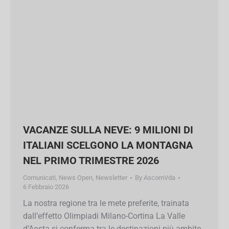
VACANZE SULLA NEVE: 9 MILIONI DI
ITALIANI SCELGONO LA MONTAGNA
NEL PRIMO TRIMESTRE 2026
Comunicati
,
News Open
,
Newsletter
By
AscomVda
6 Febbraio 2026
La nostra regione tra le mete preferite, trainata
dall’effetto Olimpiadi Milano-Cortina La Valle
d’Aosta si conferma tra le destinazioni più