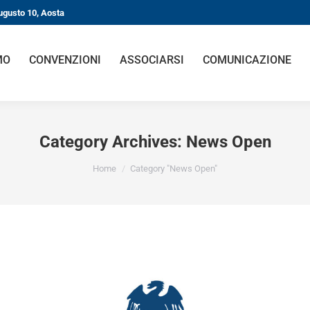
gusto 10, Aosta
O
CONVENZIONI
ASSOCIARSI
COMUNICAZIONE
Category Archives:
News Open
You are here:
Home
Category "News Open"