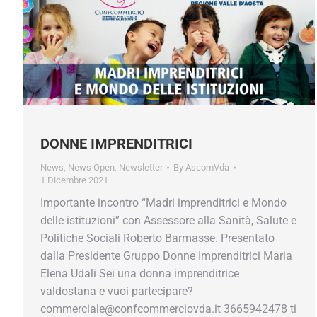
DONNE IMPRENDITRICI
News
,
News Open
,
Newsletter
By
AscomVda
1 Dicembre 2021
Importante incontro “Madri imprenditrici e Mondo
delle istituzioni” con Assessore alla Sanità, Salute e
Politiche Sociali Roberto Barmasse. Presentato
dalla Presidente Gruppo Donne Imprenditrici Maria
Elena Udali Sei una donna imprenditrice
valdostana e vuoi partecipare?
commerciale@confcommerciovda.it 3665942478 ti