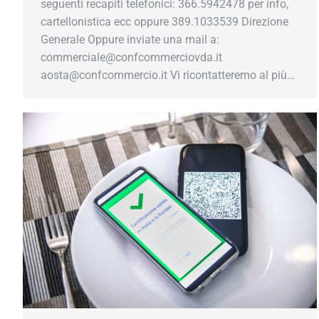
seguenti recapiti telefonici: 366.5942478 per info,
cartellonistica ecc oppure 389.1033539 Direzione
Generale Oppure inviate una mail a:
commerciale@confcommerciovda.it
aosta@confcommercio.it Vi ricontatteremo al più…
Mantieniti sempre agg
Inserisci il tu