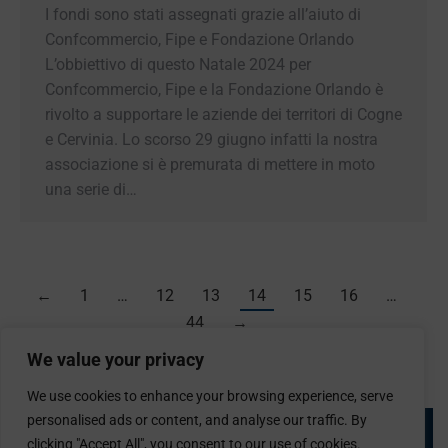
CONFCOMMERCIO SUPPORTA LE
IMPRESE DEL TERRITORIO:
STANZIATI € 250.000 PER LE
AZIENDE ASSOCIATE DI COGNE E
CERVINIA
News Open
,
Newsletter
By
AscomVda
19 Dicembre 2024
I fondi sono stati assegnati grazie all’aiuto di
Confcommercio, Fipe e Fondazione Orlando
L’obbiettivo di questo Natale 2024 per
Confcommercio, Fipe e la Fondazione Orlando è
rivolto a supportare le aziende dei territori di
Cogne e Cervinia. Lo scorso 29 giugno infatti la
We value your privacy
nostra associazione si è premurata di mettere in
moto una serie di…
We use cookies to enhance your browsing experience, serve
personalised ads or content, and analyse our traffic. By
clicking "Accept All", you consent to our use of cookies.