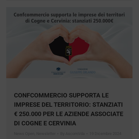
che trascorreranno il Natale al ristorante. Il
Natale 2024 si prospetta positivo per i ristoranti
italiani: sono 5,4 milioni (il 2% in più del 2023) le
persone che sceglieranno di celebrare la festività
più importante dell’anno in uno degli oltre
90mila locali aperti per…