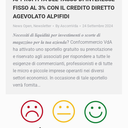
INTERESSE FISSO AL 3% CON IL
CREDITO DIRETTO AGEVOLATO
ALPIFIDI
News Open
,
Newsletter
By
AscomVda
24 Settembre 2024
𝑵𝒆𝒄𝒆𝒔𝒔𝒊𝒕𝒊 𝒅𝒊 𝒍𝒊𝒒𝒖𝒊𝒅𝒊𝒕𝒂̀ 𝒑𝒆𝒓 𝒊𝒏𝒗𝒆𝒔𝒕𝒊𝒎𝒆𝒏𝒕𝒊 𝒐 𝒔𝒄𝒐𝒓𝒕𝒆 𝒅𝒊
𝒎𝒂𝒈𝒂𝒛𝒛𝒊𝒏𝒐 𝒑𝒆𝒓 𝒍𝒂 𝒕𝒖𝒂 𝒂𝒛𝒊𝒆𝒏𝒅𝒂? Confcommercio
VdA ha attivato uno sportello gratuito su
prenotazione e riservato agli associati per
rispondere a tutte le esigenze di commercianti,
professionisti e di tutte le micro e piccole
imprese operanti nei diversi settori economici. In
occasione di tale sportello verrà fornita…