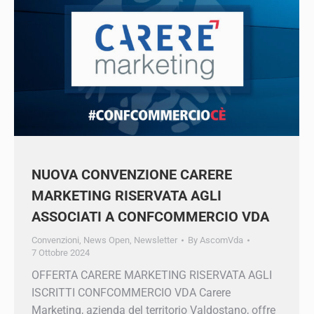
NUOVA CONVENZIONE CARERE
MARKETING RISERVATA AGLI
ASSOCIATI A CONFCOMMERCIO VDA
Convenzioni
,
News Open
,
Newsletter
By
AscomVda
7 Ottobre 2024
OFFERTA CARERE MARKETING RISERVATA
AGLI ISCRITTI CONFCOMMERCIO VDA Carere