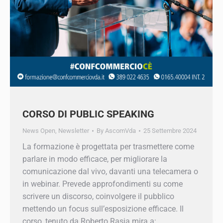
CORSO DI PUBLIC SPEAKING
News Open
,
Newsletter
By
AscomVda
25 Settembre 2024
La formazione è progettata per trasmettere
come parlare in modo efficace, per migliorare la
comunicazione dal vivo, davanti una telecamera
o in webinar. Prevede approfondimenti su come
scrivere un discorso, coinvolgere il pubblico
mettendo un focus sull’esposizione efficace. Il