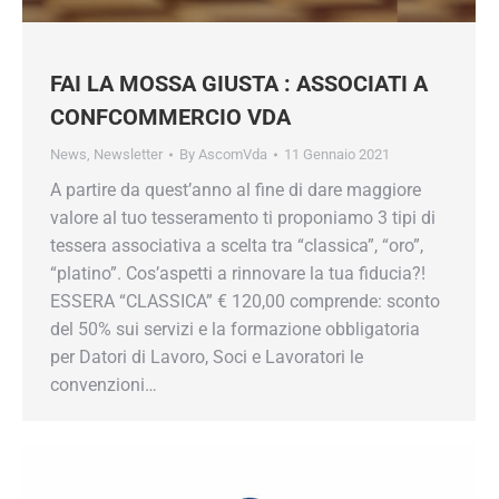
FAI LA MOSSA GIUSTA : ASSOCIATI A
CONFCOMMERCIO VDA
News
,
Newsletter
By
AscomVda
11 Gennaio 2021
A partire da quest’anno al fine di dare maggiore
Mantieniti sempre aggiornato su tutte le
valore al tuo tesseramento ti proponiamo 3 tipi di
convenzioni e le agevolazioni che Confcommercio
prepara per te.
tessera associativa a scelta tra “classica”, “oro”,
Inserisci il tuo indirizzo e-mail
“platino”. Cos’aspetti a rinnovare la tua fiducia?!
ESSERA “CLASSICA” € 120,00 comprende: sconto
del 50% sui servizi e la formazione obbligatoria
per Datori di Lavoro, Soci e Lavoratori le
Iscriviti
convenzioni…