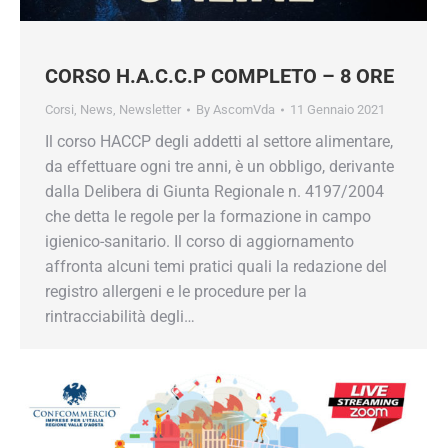
CORSO H.A.C.C.P COMPLETO – 8 ORE
Corsi
,
News
,
Newsletter
By
AscomVda
11 Gennaio 2021
Il corso HACCP degli addetti al settore alimentare,
da effettuare ogni tre anni, è un obbligo, derivante
dalla Delibera di Giunta Regionale n. 4197/2004
che detta le regole per la formazione in campo
igienico-sanitario. Il corso di aggiornamento
affronta alcuni temi pratici quali la redazione del
registro allergeni e le procedure per la
rintracciabilità degli…