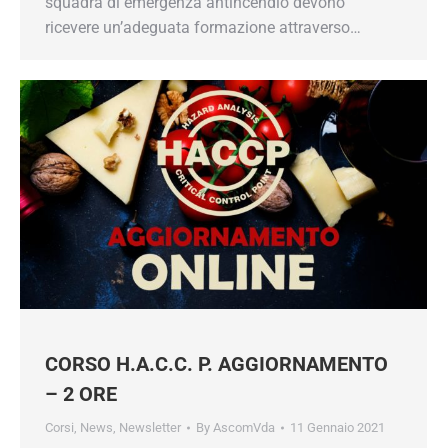
squadra di emergenza antincendio devono
ricevere un’adeguata formazione attraverso…
CORSO H.A.C.C. P. AGGIORNAMENTO
– 2 ORE
Corsi
,
News
,
Newsletter
By
AscomVda
11 Gennaio 2021