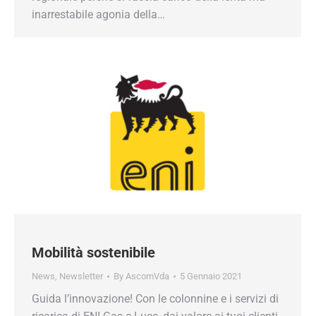
inarrestabile agonia della…
Mobilità sostenibile
News
,
Newsletter
By
AscomVda
5 Gennaio 2021
Guida l’innovazione! Con le colonnine e i servizi di