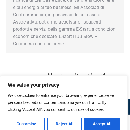
ricarica di ENI Gas e Luce, dai valore ai tuoi clienti
e più energia al tuo business. Gli Associati di
Confcommercio, in possesso della Tessera
Associativa, potranno acquistare i seguenti
prodotti e servizi della gamma E-Start, a condizioni
economiche dedicate. E-start HUB Slow –
Colonnina con due prese…
←
1
…
30
31
32
33
34
We value your privacy
We use cookies to enhance your browsing experience, serve
personalised ads or content, and analyse our traffic. By
clicking "Accept All", you consent to our use of cookies.
Confcommercio Valle d'Aosta
Piazza Arco d'Augusto 10 - 11100 Aosta
Codice Fiscale 80004330074
Customise
Reject All
Accept All
© Tutti i contenuti sono protetti dalle leggi italiane e internazionali in