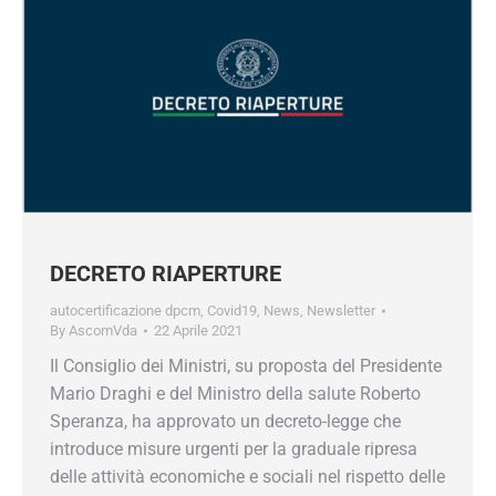
DECRETO RIAPERTURE
autocertificazione dpcm
,
Covid19
,
News
,
Newsletter
By
AscomVda
22 Aprile 2021
Il Consiglio dei Ministri, su proposta del
Presidente Mario Draghi e del Ministro della
salute Roberto Speranza, ha approvato un
decreto-legge che introduce misure urgenti per la
graduale ripresa delle attività economiche e