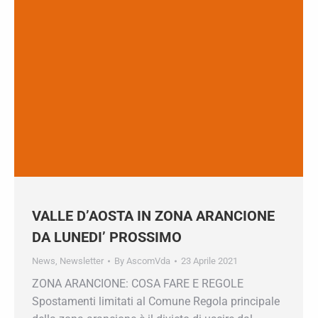
VALLE D’AOSTA IN ZONA ARANCIONE
DA LUNEDI’ PROSSIMO
News
,
Newsletter
By
AscomVda
23 Aprile 2021
ZONA ARANCIONE: COSA FARE E REGOLE
Spostamenti limitati al Comune Regola
principale della zona arancione è il divieto di