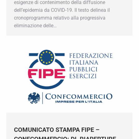
sociali nel rispetto delle esigenze di
contenimento della diffusione dell’epidemia da
COVID-19. Il testo delinea il cronoprogramma
relativo alla progressiva eliminazione delle…
×
Iscriviti alla Newsletter!
Mantieniti sempre aggiornato su tutte le
convenzioni e le agevolazioni che Confcommercio
prepara per te.
Inserisci il tuo indirizzo e-mail
Iscriviti
COMUNICATO STAMPA FIPE –
CONFCOMMERCIO: DL RIAPERTURE