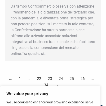
PER I SITI DI E-COMMERCE DEGLI
ASSOCIATI
Convenzioni
,
News
By
AscomVda
14 Aprile 2021
Da tempo Confcommercio osserva con
attenzione il fenomeno della digitalizzazione del
terziario che, con la pandemia, è diventata ormai
strategica per non perdere posizioni sul
mercato.In tale contesto, la Confederazione ha
stretto partnership che offrono alle aziende
associate soluzioni integrative al business
tradizionale e che facilitano l’ingresso e la
comprensione del mercato online.Tra queste, si…
We value your privacy
←
1
…
22
23
24
25
26
…
34
→
We use cookies to enhance your browsing experience, serve