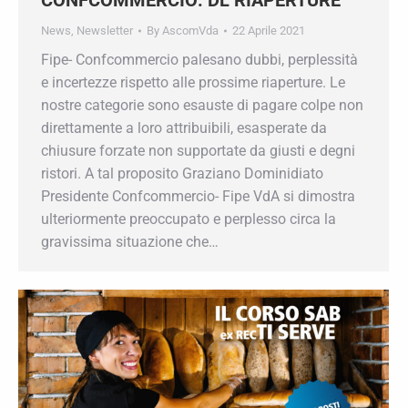
News
,
Newsletter
By
AscomVda
22 Aprile 2021
Fipe- Confcommercio palesano dubbi,
perplessità e incertezze rispetto alle prossime
riaperture. Le nostre categorie sono esauste di
pagare colpe non direttamente a loro attribuibili,
esasperate da chiusure forzate non supportate
da giusti e degni ristori. A tal proposito Graziano
Dominidiato Presidente Confcommercio- Fipe
VdA si dimostra ulteriormente preoccupato e
perplesso circa la gravissima situazione che…