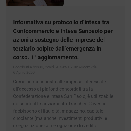
Informativa su protocollo d’intesa tra
Confcommercio e Intesa Sanpaolo per
azioni a sostegno delle imprese del
terziario colpite dall’emergenza in
corso. 1° aggiornamento.
Contributi e bonus
,
Covid19
,
News
By
AscomVda
6 Aprile 2020
Come prima risposta alle imprese interessate
all’accesso ai plafond concordati tra la
Confederazione e Intesa San Paolo, è utilizzabile
da subito il finanziamento Tranched Cover per
fabbisogno di liquidità, magazzino, capitale
circolante (ma anche investimenti produttivi e
rinegoziazione con erogazione di credito
aggiuntivo). Valido anche per imprese non già