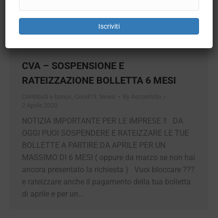
Iscriviti
CVA – SOSPENSIONE E
RATEIZZAZIONE BOLLETTA 6 MESI
Contributi e bonus
,
Covid19
,
News
By
AscomVda
2 Aprile 2020
NOTIZIA IMPORTANTE PER LE IMPRESE ‼️ DA
OGGI PUOI SOSPENDERE E RATEIZZARE LE
TUE BOLLETTE A PARTIRE DA APRILE PER UN
MASSIMO DI 6 MESI ( oppure da marzo se non
hai ancora presentato la richiesta ) Vuoi
bloccare ??? e rateizzare anche il pagamento
della tua bolletta di aprile e per un…