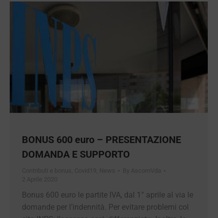
BONUS 600 euro – PRESENTAZIONE
DOMANDA E SUPPORTO
Contributi e bonus
,
Covid19
,
News
By
AscomVda
2 Aprile 2020
Bonus 600 euro le partite IVA, dal 1° aprile al via
le domande per l’indennità. Per evitare problemi
col sito INPS, l’accesso sarà differenziato.