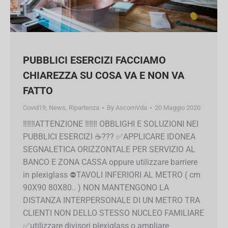
PUBBLICI ESERCIZI FACCIAMO
CHIAREZZA SU COSA VA E NON VA
FATTO
Covid19
,
News
,
Ripartenza
By
AscomVda
20 Maggio 2020
‼️‼️‼️ATTENZIONE ‼️‼️‼️ OBBLIGHI E SOLUZIONI
NEI PUBBLICI ESERCIZI ☕️??? ✅APPLICARE
IDONEA SEGNALETICA ORIZZONTALE PER
SERVIZIO AL BANCO E ZONA CASSA oppure
utilizzare barriere in plexiglass ⛔️TAVOLI
INFERIORI AL METRO ( cm 90X90 80X80.. )
NON MANTENGONO LA DISTANZA
INTERPERSONALE DI UN METRO TRA CLIENTI