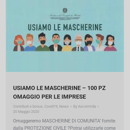
USIAMO LE MASCHERINE – 100 PZ
OMAGGIO PER LE IMPRESE
Contributi e bonus
,
Covid19
,
News
By
AscomVda
20 Maggio 2020