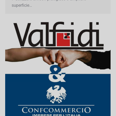
NON DELLO STESSO NUCLEO FAMILIARE
✅utilizzare divisori plexiglass o ampliare
superficie…