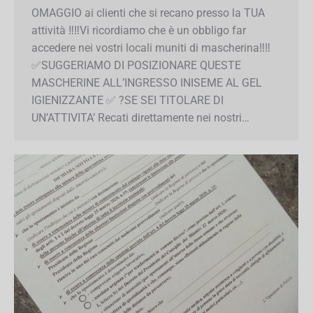
Omaggeremo MASCHERINE DI COMUNITA’
fornite dalla PROTEZIONE CIVILE ?Potrai
utilizzarle come OMAGGIO ai clienti che si
recano presso la TUA attività ‼️‼️Vi ricordiamo
che è un obbligo far accedere nei vostri locali
muniti di mascherina‼️‼️ ✅SUGGERIAMO DI
POSIZIONARE QUESTE MASCHERINE
ALL’INGRESSO INISEME AL GEL IGIENIZZANTE
✅ ?SE SEI TITOLARE DI UN’ATTIVITA’ Recati
direttamente nei nostri…