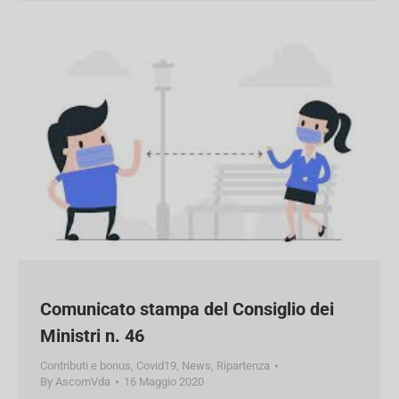
lavoratore per rientro a lavoro…
Comunicato stampa del Consiglio dei
Ministri n. 46
Contributi e bonus
,
Covid19
,
News
,
Ripartenza