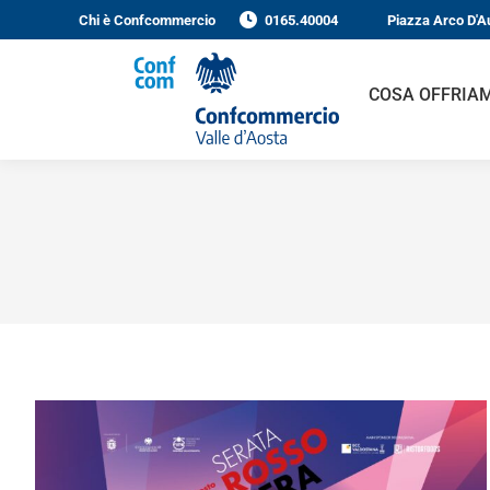
Chi è Confcommercio
0165.40004
Piazza Arco D'A
COSA OFFRIA