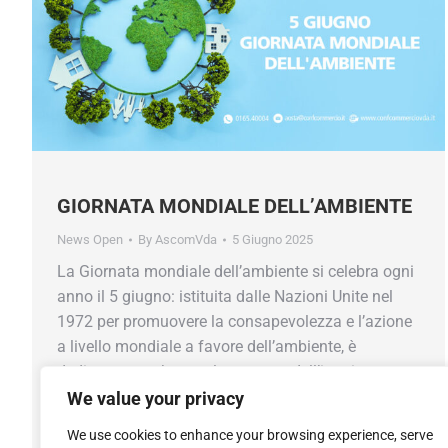
GIORNATA MONDIALE DELL’AMBIENTE
News Open
By
AscomVda
5 Giugno 2025
La Giornata mondiale dell’ambiente si celebra ogni
anno il 5 giugno: istituita dalle Nazioni Unite nel
1972 per promuovere la consapevolezza e l’azione
a livello mondiale a favore dell’ambiente, è
dedicata quest’anno al contrasto dell’inquinamento
da plastica, con incontri e iniziative in tutto il
We value your privacy
mondo. Il tema non è casuale: tra due mesi, dal 5…
We use cookies to enhance your browsing experience, serve