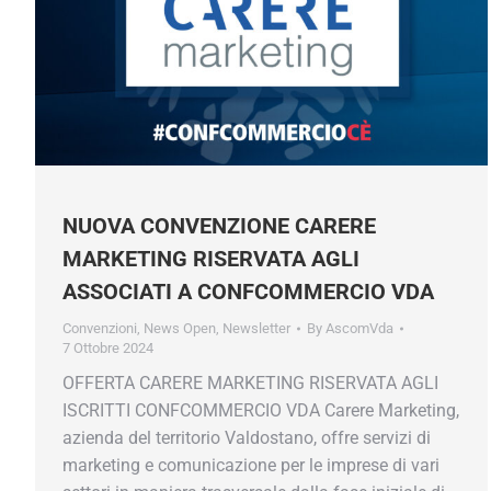
NUOVA CONVENZIONE CARERE
MARKETING RISERVATA AGLI
ASSOCIATI A CONFCOMMERCIO VDA
Convenzioni
,
News Open
,
Newsletter
By
AscomVda
7 Ottobre 2024
OFFERTA CARERE MARKETING RISERVATA AGLI
ISCRITTI CONFCOMMERCIO VDA Carere Marketing,
azienda del territorio Valdostano, offre servizi di
marketing e comunicazione per le imprese di vari