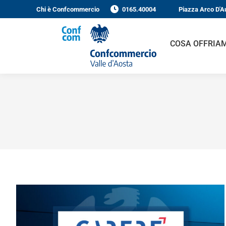
Chi è Confcommercio
0165.40004
Piazza Arco D'A
COSA OFFRIA