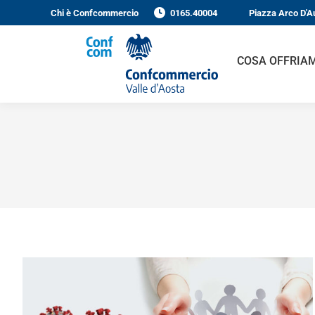
Chi è Confcommercio
0165.40004
Piazza Arco D'A
COSA OFFRIA