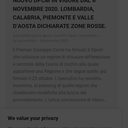
NUOVO DPCM IN VIGORE DAL 6
NOVEMBRE 2020. LOMBARDIA,
CALABRIA, PIEMONTE E VALLE
D’AOSTA DICHIARATE ZONE ROSSE.
autocertificazione dpcm
,
Covid19
,
News
,
Newsletter
By
AscomVda
5 Novembre 2020
Il Premier Giuseppe Conte ha firmato il Dpcm
che istituisce un regime di chiusure differenziate
a seconda della fascia di rischio alla quale
appartiene una Regione e che segue quello già
firmato il 25 ottobre. L’esecutivo ha resistito,
insomma, al pressing di quelle regioni che
chiedevano modifiche alla bozza del
provvedimento. L’unica concessione di rilievo…
We value your privacy