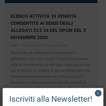
ELENCO ATTIVITA’ DI VENDITA
CONSENTITE AI SENSI DEGLI
ALLEGATI 23 E 24 DEL DPCM DEL 3
NOVEMBRE 2020
News
By
AscomVda
5 Novembre 2020
Allo scopo di contrastare e contenere il
diffondersi del virus Covid -19 sono sospese le
attività commerciali al dettaglio fatta eccezione
per le attività di vendita di generi alimentari e di
prima necessità individuate nell’allegato 23.
Risultano inoltre sospese le attività inerenti ai
servizi alla persona, diverse da quelle
×
individuate nell’allegato 24. Ai sensi di…
Iscriviti alla Newsletter!