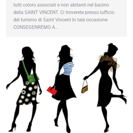
tutti coloro associati e non abitanti nel bacino
della SAINT VINCENT. Ci troverete presso lufficio
del turismo di Saint Vincent In tale occasione
CONSEGENREMO A…