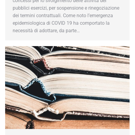
concessi per lo svolgimento delle attività dei
pubblici esercizi, per sospensione e rinegoziazione
dei termini contrattuali. Come noto l’emergenza
epidemiologica di COVID 19 ha comportato la
necessità di adottare, da parte…