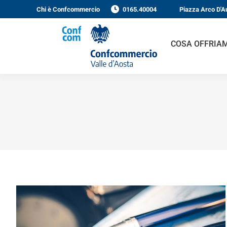
Chi è Confcommercio
0165.40004
Piazza Arco D'A
COSA OFFRIA