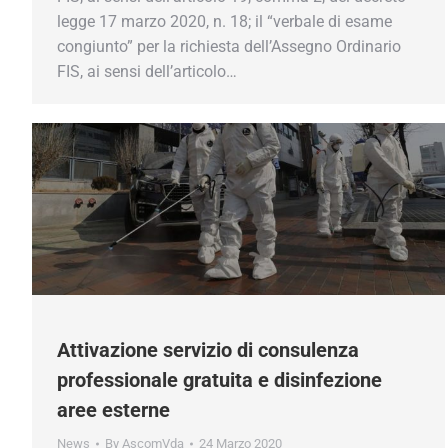
legge 17 marzo 2020, n. 18; il “verbale di esame
congiunto” per la richiesta dell’Assegno Ordinario
FIS, ai sensi dell’articolo…
Attivazione servizio di consulenza
professionale gratuita e disinfezione
aree esterne
News
By
AscomVda
24 Marzo 2020